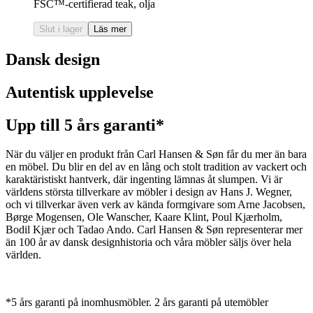
FSC™-certifierad teak, olja
Slut i lager
Läs mer
Dansk design
Autentisk upplevelse
Upp till 5 års garanti*
När du väljer en produkt från Carl Hansen & Søn får du mer än bara
en möbel. Du blir en del av en lång och stolt tradition av vackert och
karaktäristiskt hantverk, där ingenting lämnas åt slumpen. Vi är
världens största tillverkare av möbler i design av Hans J. Wegner,
och vi tillverkar även verk av kända formgivare som Arne Jacobsen,
Børge Mogensen, Ole Wanscher, Kaare Klint, Poul Kjærholm,
Bodil Kjær och Tadao Ando. Carl Hansen & Søn representerar mer
än 100 år av dansk designhistoria och våra möbler säljs över hela
världen.
*5 års garanti på inomhusmöbler. 2 års garanti på utemöbler