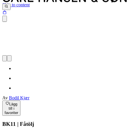
Skip to content
Av
Bodil Kjær
Lägg
till i
favoriter
BK11 | Fåtölj