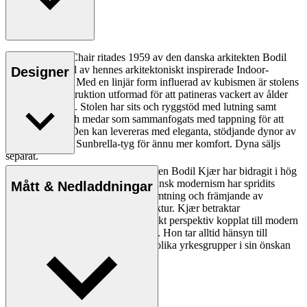
BK11 Lounge Chair ritades 1959 av den danska arkitekten Bodil
Kjær som en del av hennes arkitektoniskt inspirerade Indoor-
Designer
Outdoor Series. Med en linjär form influerad av kubismen är stolens
solida teakkonstruktion utformad för att patineras vackert av ålder
och användning. Stolen har sits och ryggstöd med lutning samt
armstöd, ben och medar som sammanfogats med tappning för att
bilda två rutor. Den kan levereras med eleganta, stödjande dynor av
väderbeständigt Sunbrella-tyg för ännu mer komfort. Dyna säljs
separat.
Den danska professorn och arkitekten Bodil Kjær har bidragit i hög
grad till att designprinciperna för dansk modernism har spridits
Mått & Nedladdningar
genom hennes resor, kunskapsinhämtning och främjande av
relationen mellan design och arkitektur. Kjær betraktar
möbelkonstruktion ur ett rent tekniskt perspektiv kopplat till modern
arkitektur och skapat för människor. Hon tar alltid hänsyn till
kontexten och har samarbetat med olika yrkesgrupper i sin önskan
att optimera fysiska miljöer.
Läs mer om Bodil Kjær