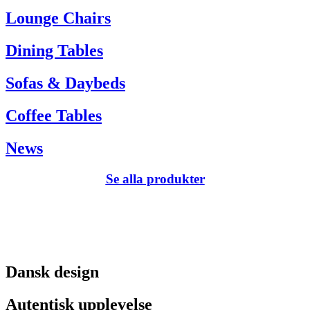
Tel. +45 66 12 14 04
Lounge Chairs
info@carlhansen.dk
Dining Tables
Sofas & Daybeds
Coffee Tables
News
Se alla produkter
Dansk design
Autentisk upplevelse