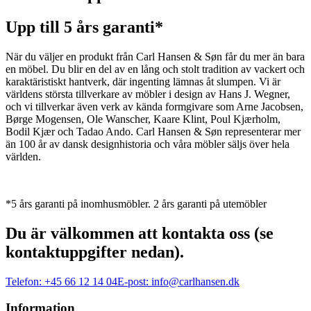
Upp till 5 års garanti*
När du väljer en produkt från Carl Hansen & Søn får du mer än bara
en möbel. Du blir en del av en lång och stolt tradition av vackert och
karaktäristiskt hantverk, där ingenting lämnas åt slumpen. Vi är
världens största tillverkare av möbler i design av Hans J. Wegner,
och vi tillverkar även verk av kända formgivare som Arne Jacobsen,
Børge Mogensen, Ole Wanscher, Kaare Klint, Poul Kjærholm,
Bodil Kjær och Tadao Ando. Carl Hansen & Søn representerar mer
än 100 år av dansk designhistoria och våra möbler säljs över hela
världen.
*5 års garanti på inomhusmöbler. 2 års garanti på utemöbler
Du är välkommen att kontakta oss (se
kontaktuppgifter nedan).
Telefon:
+45 66 12 14 04
E-post:
info@carlhansen.dk
Information