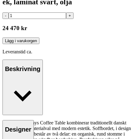
ek, laminat svart, olja
-
+
24 470 kr
Lägg i varukorgen
Leveranstid ca.
Beskrivning
RF1905 Sideways Coffee Table kombinerar traditionellt danskt
hantverk och materialval med modern estetik. Soffbordet, i design
Designer
av Rikke Frost, består av två delar: en organisk, rund stomme i