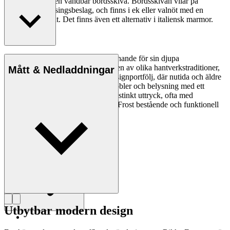
massivt trä och en vändbar bordsskiva. Bordsskivan vilar på
integrerade mässingsbeslag, och finns i ek eller valnöt med en
baksida i laminat. Det finns även ett alternativ i italiensk marmor.
Läs mer
Rikke Frost (f. 1973) har fått erkännande för sin djupa
materialförståelse och kombinationen av olika hantverkstraditioner,
Mått & Nedladdningar
vilket tydligt framgår av hennes designportfölj, där nutida och äldre
designgrepp och material möts i möbler och belysning med ett
organiskt formspråk. Förutom ett distinkt uttryck, ofta med
cirkelformen i huvudrollen, skapar Frost bestående och funktionell
design med människan i fokus.
Läs mer om Rikke Frost
Utbytbar modern design