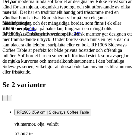
Det här moderna runda soffbordet är designat av Rikke Frost som är
känd för sin mjuka, organiska typologi och sitt utforskande av olika
material. Det har en traditionellt handgjord trästomme med en
vändbar bordsskiva. Bordsskivan vilar på fyra eleganta
mässingsbeslag och det mångsidiga bordet, som finns i ek eller
Nedladdningar
valnöt med laminat på baksidan, fungerar i en mängd olika
RF1905.zip
|
ZIP
inredningar. En alternativ version i italiensk marmor ger designen ett
RF1905 Assembling instruction.pdf
|
ZIP
mer framträdande uttryck. Under bordsskivan finns en hylla där du
kan placera din telefon, surfplatta eller en bok. RF1905 Sideways
Coffee Table är perfekt för både privata bostäder och offentliga
miljöer. Soffbordet har en sober och förfinad estetik som avspeglar
de mjuka kurvorna och materialkombinationerna i den befintliga
Sideways-serien, vilket gör att dessa både kan användas tillsammans
eller fristående.
Se 2 varianter
RF1905 Ø69 cm | Sideways Coffee Table
vit marmor, olja, valnöt
37 087 kr