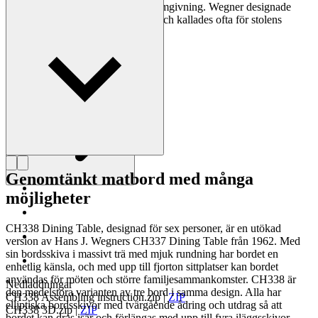
och sin kompromisslösa syn på formgivning. Wegner designade
nästan 500 stolar under sin livstid och kallades ofta för stolens
mästare.
Läs mer om Hans J. Wegner
Genomtänkt matbord med många
möjligheter
CH338 Dining Table, designad för sex personer, är en utökad
version av Hans J. Wegners CH337 Dining Table från 1962. Med
sin bordsskiva i massivt trä med mjuk rundning har bordet en
enhetlig känsla, och med upp till fjorton sittplatser kan bordet
användas för möten och större familjesammankomster. CH338 är
Nedladdningar
den medelstora varianten av tre bord i samma design. Alla har
CH338 Assembling instruction.zip
|
ZIP
elliptiska bordsskivor med tvärgående ådring och utdrag så att
CH338 3D.zip
|
ZIP
bordet kan dras isär och förlängas med upp till fyra iläggsskivor.