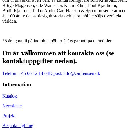
och vi tillverkar även verk av kända formgivare som Arne Jacobsen,
Børge Mogensen, Ole Wanscher, Kaare Klint, Poul Kjærholm,
Bodil Kjær och Tadao Ando. Carl Hansen & Søn representerar mer
än 100 år av dansk designhistoria och våra möbler säljs över hela
världen.
*5 års garanti på inomhusmöbler. 2 års garanti på utemöbler
Du är välkommen att kontakta oss (se
kontaktuppgifter nedan).
Telefon:
+45 66 12 14 04
E-post:
info@carlhansen.dk
Information
Katalog
Newsletter
Projekt
Bespoke lighting