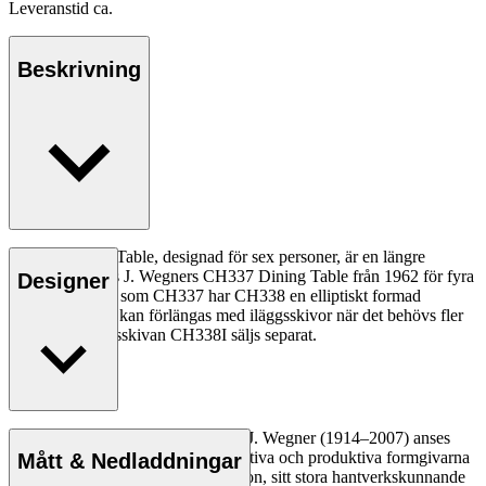
Leveranstid ca.
Beskrivning
CH338 Dining Table, designad för sex personer, är en längre
version av Hans J. Wegners CH337 Dining Table från 1962 för fyra
Designer
personer. Precis som CH337 har CH338 en elliptiskt formad
bordsskiva som kan förlängas med iläggsskivor när det behövs fler
sittplatser. Iläggsskivan CH338I säljs separat.
Läs mer
Den danske möbeldesignern Hans J. Wegner (1914–2007) anses
vara en av de mest kreativa, innovativa och produktiva formgivarna
Mått & Nedladdningar
genom tiderna, känd för sin precision, sitt stora hantverkskunnande