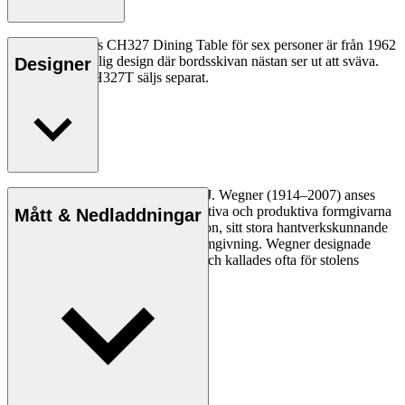
Hans J. Wegners CH327 Dining Table för sex personer är från 1962
och har en ovanlig design där bordsskivan nästan ser ut att sväva.
Designer
Iläggsskivan CH327T säljs separat.
Läs mer
Den danske möbeldesignern Hans J. Wegner (1914–2007) anses
vara en av de mest kreativa, innovativa och produktiva formgivarna
Mått & Nedladdningar
genom tiderna, känd för sin precision, sitt stora hantverkskunnande
och sin kompromisslösa syn på formgivning. Wegner designade
nästan 500 stolar under sin livstid och kallades ofta för stolens
mästare.
Läs mer om Hans J. Wegner