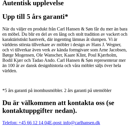
Autentisk upplevelse
Upp till 5 års garanti*
När du väljer en produkt från Carl Hansen & Søn får du mer än bara
en möbel. Du blir en del av en lång och stolt tradition av vackert och
karaktäristiskt hantverk, där ingenting lämnas åt slumpen. Vi är
världens största tillverkare av möbler i design av Hans J. Wegner,
och vi tillverkar även verk av kända formgivare som Arne Jacobsen,
Børge Mogensen, Ole Wanscher, Kaare Klint, Poul Kjærholm,
Bodil Kjær och Tadao Ando. Carl Hansen & Søn representerar mer
än 100 år av dansk designhistoria och våra möbler säljs över hela
världen.
*5 års garanti på inomhusmöbler. 2 års garanti på utemöbler
Du är välkommen att kontakta oss (se
kontaktuppgifter nedan).
Telefon:
+45 66 12 14 04
E-post:
info@carlhansen.dk