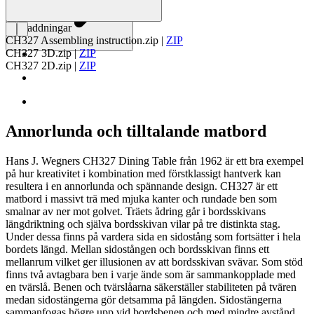
Nedladdningar
CH327 Assembling instruction.zip
|
ZIP
CH327 3D.zip
|
ZIP
CH327 2D.zip
|
ZIP
Annorlunda och tilltalande matbord
Hans J. Wegners CH327 Dining Table från 1962 är ett bra exempel
på hur kreativitet i kombination med förstklassigt hantverk kan
resultera i en annorlunda och spännande design. CH327 är ett
matbord i massivt trä med mjuka kanter och rundade ben som
smalnar av ner mot golvet. Träets ådring går i bordsskivans
längdriktning och själva bordsskivan vilar på tre distinkta stag.
Under dessa finns på vardera sida en sidostång som fortsätter i hela
bordets längd. Mellan sidostången och bordsskivan finns ett
mellanrum vilket ger illusionen av att bordsskivan svävar. Som stöd
finns två avtagbara ben i varje ände som är sammankopplade med
en tvärslå. Benen och tvärslåarna säkerställer stabiliteten på tvären
medan sidostängerna gör detsamma på längden. Sidostängerna
sammanfogas högre upp vid bordsbenen och med mindre avstånd