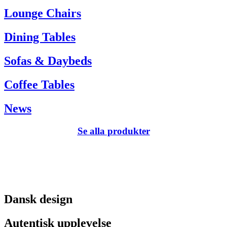
Tel. +45 66 12 14 04
Lounge Chairs
info@carlhansen.dk
Dining Tables
Sofas & Daybeds
Coffee Tables
News
Se alla produkter
Dansk design
Autentisk upplevelse