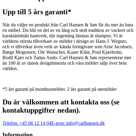
Upp till 5 års garanti*
När du väljer en produkt från Carl Hansen & Søn får du mer än bara
en möbel. Du blir en del av en lång och stolt tradition av vackert och
karaktäristiskt hantverk, där ingenting lämnas åt slumpen. Vi är
världens största tillverkare av möbler i design av Hans J. Wegner,
och vi tillverkar även verk av kända formgivare som Arne Jacobsen,
Børge Mogensen, Ole Wanscher, Kaare Klint, Poul Kjærholm,
Bodil Kjær och Tadao Ando. Carl Hansen & Søn representerar mer
än 100 år av dansk designhistoria och våra möbler säljs över hela
världen.
*5 års garanti på inomhusmöbler. 2 års garanti på utemöbler
Du är välkommen att kontakta oss (se
kontaktuppgifter nedan).
Telefon:
+45 66 12 14 04
E-post:
info@carlhansen.dk
Information