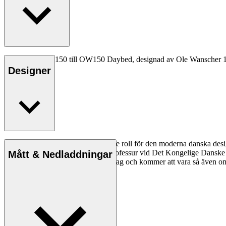
Dynan CU OW150 till OW150 Daybed, designad av Ole Wanscher 1949, ka
Designer
Ole Wanscher spelade en avgörande roll för den moderna danska design
pedagog när han tog över Klints professur vid Det Kongelige Danske
Mått & Nedladdningar
Wanscher-stol är ett äventyr varje dag och kommer att vara så även om f
Läs mer om Ole Wanscher