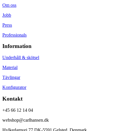
Om oss
Jobb
Press
Professionals
Information
Underhåll & skötsel
Material
Tävlingar
Konfigurator
Kontakt
+45 66 12 14 04
webshop@carlhansen.dk
Hylkedamvej 77 DK-5591 Gelsted, Denmark