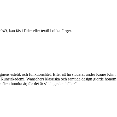
n fås i läder eller textil i olika färger.
ens estetik och funktionalitet. Efter att ha studerat under Kaare Klint
 Kunstakademi. Wanschers klassiska och samtida design gjorde honom p
lera hundra år, för det är så länge den håller”.