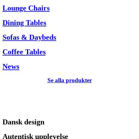
Tel. +45 66 12 14 04
Lounge Chairs
info@carlhansen.dk
Dining Tables
Sofas & Daybeds
Coffee Tables
News
Se alla produkter
Dansk design
Autentisk upplevelse