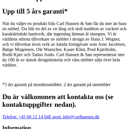
Upp till 5 års garanti*
När du väljer en produkt från Carl Hansen & Søn får du mer än bara
en möbel. Du blir en del av en lång och stolt tradition av vackert och
karaktäristiskt hantverk, där ingenting lämnas åt slumpen. Vi är
världens största tillverkare av möbler i design av Hans J. Wegner,
och vi tillverkar även verk av kända formgivare som Arne Jacobsen,
Børge Mogensen, Ole Wanscher, Kaare Klint, Poul Kjærholm,
Bodil Kjær och Tadao Ando. Carl Hansen & Søn representerar mer
än 100 år av dansk designhistoria och våra möbler säljs över hela
världen.
*5 års garanti på inomhusmöbler. 2 års garanti på utemöbler
Du är välkommen att kontakta oss (se
kontaktuppgifter nedan).
Telefon:
+45 66 12 14 04
E-post:
info@carlhansen.dk
Information