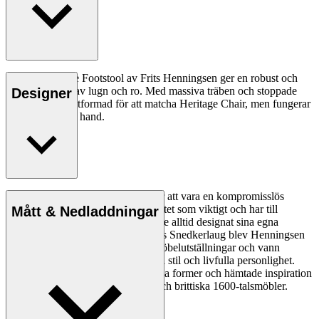
FH420 Heritage Footstool av Frits Henningsen ger en robust och
klassisk känsla av lugn och ro. Med massiva träben och stoppade
Designer
detaljer är den utformad för att matcha Heritage Chair, men fungerar
lika bra på egen hand.
Frits Henningsen, som var känd för att vara en kompromisslös
designer, såg hantverk av hög kvalitet som viktigt och har till
Mått & Nedladdningar
skillnad från de flesta möbelsnickare alltid designat sina egna
möbler. Som medlem i Københavns Snedkerlaug blev Henningsen
en viktig drivkraft för den tidens möbelutställningar och vann
erkännande för sin perfektionistiska stil och livfulla personlighet.
Han gav nytt uttryck för traditionella former och hämtade inspiration
från det franska imperiet, rokoko och brittiska 1600-talsmöbler.
Läs mer om Frits Henningsen