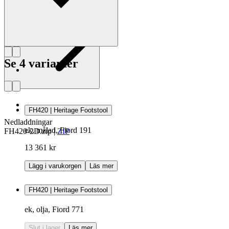
Se 4 varianter
FH420 | Heritage Footstool
Nedladdningar
ek, målad, Fiord 191
FH420-2D.zip
|
ZIP
13 361 kr
Lägg i varukorgen
Läs mer
FH420 | Heritage Footstool
ek, olja, Fiord 771
Slut i lager
Läs mer