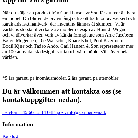
När du väljer en produkt från Carl Hansen & Søn får du mer än bara
en möbel. Du blir en del av en lång och stolt tradition av vackert och
karaktäristiskt hantverk, där ingenting lämnas åt slumpen. Vi är
världens största tillverkare av möbler i design av Hans J. Wegner,
och vi tillverkar även verk av kända formgivare som Arne Jacobsen,
Børge Mogensen, Ole Wanscher, Kaare Klint, Poul Kjærholm,
Bodil Kjær och Tadao Ando. Carl Hansen & Søn representerar mer
än 100 år av dansk designhistoria och våra möbler säljs över hela
världen.
*5 års garanti på inomhusmöbler. 2 års garanti på utemöbler
Du är välkommen att kontakta oss (se
kontaktuppgifter nedan).
Telefon:
+45 66 12 14 04
E-post:
info@carlhansen.dk
Information
Katalog