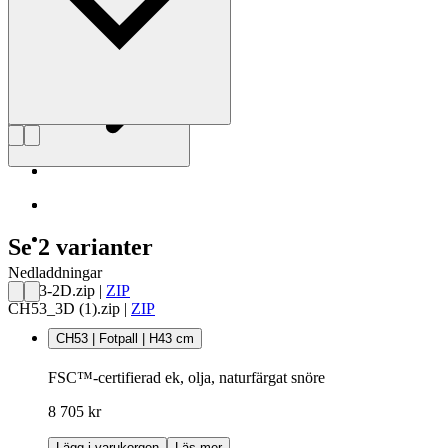
Se 2 varianter
Nedladdningar
CH53-2D.zip
|
ZIP
CH53_3D (1).zip
|
ZIP
CH53 | Fotpall | H43 cm
FSC™-certifierad ek, olja, naturfärgat snöre
8 705 kr
Lägg i varukorgen
Läs mer