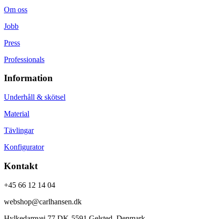
Om oss
Jobb
Press
Professionals
Information
Underhåll & skötsel
Material
Tävlingar
Konfigurator
Kontakt
+45 66 12 14 04
webshop@carlhansen.dk
Hylkedamvej 77 DK-5591 Gelsted, Denmark