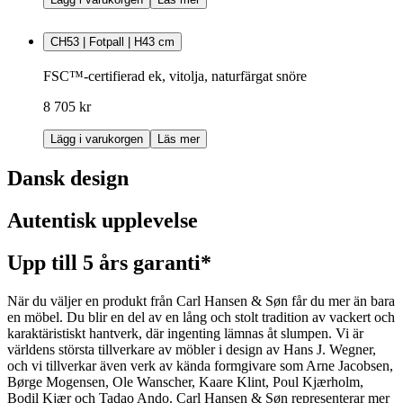
CH53 | Fotpall | H43 cm
FSC™-certifierad ek, vitolja, naturfärgat snöre
8 705 kr
Lägg i varukorgen
Läs mer
Dansk design
Autentisk upplevelse
Upp till 5 års garanti*
När du väljer en produkt från Carl Hansen & Søn får du mer än bara
en möbel. Du blir en del av en lång och stolt tradition av vackert och
karaktäristiskt hantverk, där ingenting lämnas åt slumpen. Vi är
världens största tillverkare av möbler i design av Hans J. Wegner,
och vi tillverkar även verk av kända formgivare som Arne Jacobsen,
Børge Mogensen, Ole Wanscher, Kaare Klint, Poul Kjærholm,
Bodil Kjær och Tadao Ando. Carl Hansen & Søn representerar mer