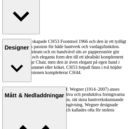
Hans J. Wegner skapade CH53 Footstool 1966 och den är ett tydligt
exempel på hans passion för både hantverk och vardagsfunktion.
Designer
Med en massiv träram och en handvävd sits av papperssnöre gör
fotpallens enkla och eleganta form den till ett idealiskt komplement
till CH44 Lounge Chair, men den är även elegant på egen hand i
korridoren, sovrummet eller köket. CH53 fotpall finns i två höjder
och den låga versionen kompletterar CH44.
Den danske möbeldesignern Hans J. Wegner (1914–2007) anses
vara en av de mest kreativa, innovativa och produktiva formgivarna
Mått & Nedladdningar
genom tiderna, känd för sin precision, sitt stora hantverkskunnande
och sin kompromisslösa syn på formgivning. Wegner designade
nästan 500 stolar under sin livstid och kallades ofta för stolens
mästare.
Läs mer om Hans J. Wegner