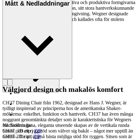
vara en av de mest kreativa, innovativa och produktiva formgivarna
Mått & Nedladdningar
genom tiderna, känd för sin precision, sitt stora hantverkskunnande
och sin kompromisslösa syn på formgivning. Wegner designade
nästan 500 stolar under sin livstid och kallades ofta för stolens
mästare.
Läs mer om Hans J. Wegner
Välgjord design och makalös komfort
CH37 Dining Chair från 1962, designad av Hans J. Wegner, är
tydligt inspirerad av principerna hos de amerikanska Shaker-
möblerna: enkelhet, funktion och hantverk. CH37 har även många
noggrant genomtänkta detaljer som är karakteristiska för Wegners
stil. Stolens ljusa, eleganta utseende skapas av de vertikala runda
Nedladdningar
benen och ett ryggstöd som välver sig bakåt – något mer upptill än
CH37_3D.zip
|
ZIP
nedtill – för att uppnå bästa möjliga stöd för ryggen. Sitsen som är
CH37-2D.zip
|
ZIP