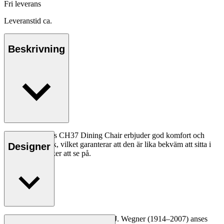
Fri leverans
Leveranstid ca.
Beskrivning
Hans J. Wegners CH37 Dining Chair erbjuder god komfort och
gediget hantverk, vilket garanterar att den är lika bekväm att sitta i
Designer
som den är vacker att se på.
Läs mer
Den danske möbeldesignern Hans J. Wegner (1914–2007) anses