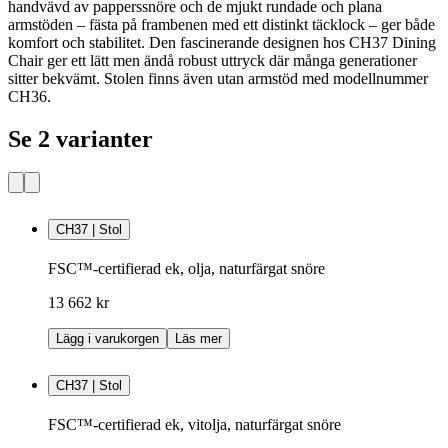
handvävd av papperssnöre och de mjukt rundade och plana
armstöden – fästa på frambenen med ett distinkt täcklock – ger både
komfort och stabilitet. Den fascinerande designen hos CH37 Dining
Chair ger ett lätt men ändå robust uttryck där många generationer
sitter bekvämt. Stolen finns även utan armstöd med modellnummer
CH36.
Se 2 varianter
CH37 | Stol
FSC™-certifierad ek, olja, naturfärgat snöre
13 662 kr
Lägg i varukorgen
Läs mer
CH37 | Stol
FSC™-certifierad ek, vitolja, naturfärgat snöre