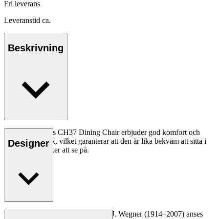
Fri leverans
Leveranstid ca.
Beskrivning
Hans J. Wegners CH37 Dining Chair erbjuder god komfort och
gediget hantverk, vilket garanterar att den är lika bekväm att sitta i
Designer
som den är vacker att se på.
Läs mer
Den danske möbeldesignern Hans J. Wegner (1914–2007) anses