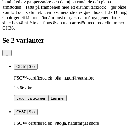
handvävd av papperssnöre och de mjukt rundade och plana
armstöden – fästa på frambenen med ett distinkt täcklock – ger både
komfort och stabilitet. Den fascinerande designen hos CH37 Dining
Chair ger ett lätt men ändå robust uttryck där många generationer
sitter bekvämt. Stolen finns även utan armstöd med modellnummer
CH36.
Se 2 varianter
CH37 | Stol
FSC™-certifierad ek, olja, naturfärgat snöre
13 662 kr
Lägg i varukorgen
Läs mer
CH37 | Stol
FSC™-certifierad ek, vitolja, naturfärgat snöre