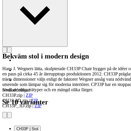
Bekväm stol i modern design
Hans J. Wegners lätta, skulpterade CH33P Chair bygger på de idéer oc
en paus på cirka 45 år återupptogs produktionen 2012. CH33P präglas a
träets dimensioner väljs enligt de faktorer Wegner ansåg vara nödvänd
utseende som lämpar sig för moderna interiörer. CP33P har en stoppad 
urval av olika trätyper och en mängd olika färger.
Nedladdningar
CH33P.zip
|
ZIP
CH33-2D.zip
|
ZIP
Se 10 varianter
CH33P_3D.zip
|
ZIP
CH33P | Stol