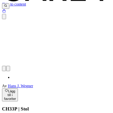
Skip to content
Av
Hans J. Wegner
Lägg
till i
favoriter
CH33P | Stol