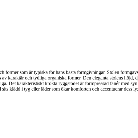
h former som är typiska för hans bästa formgivningar. Stolen formgavs 
v karaktär och tydliga organiska former. Den eleganta stolens höjd, dj
iga. Det karakteristiskt krökta ryggstödet är formpressad fanér med syn
sits klädd i tyg eller läder som ökar komforten och accentuerar dess l