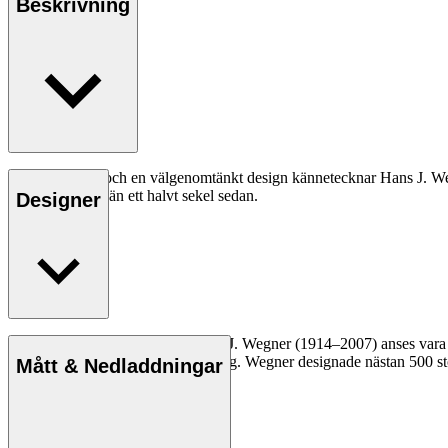
Beskrivning
God ergonomi och en välgenomtänkt design kännetecknar Hans J. Wegn
den var för mer än ett halvt sekel sedan.
Designer
Läs mer
Den danske möbeldesignern Hans J. Wegner (1914–2007) anses vara en 
kompromisslösa syn på formgivning. Wegner designade nästan 500 stolar
Mått & Nedladdningar
Läs mer om Hans J. Wegner