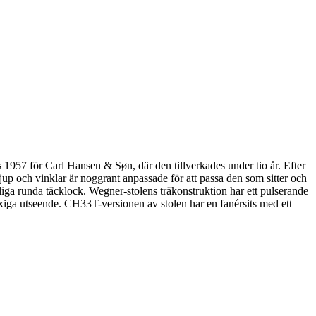
1957 för Carl Hansen & Søn, där den tillverkades under tio år. Efter
up och vinklar är noggrant anpassade för att passa den som sitter och
liga runda täcklock. Wegner-stolens träkonstruktion har ett pulserande
yxiga utseende. CH33T-versionen av stolen har en fanérsits med ett