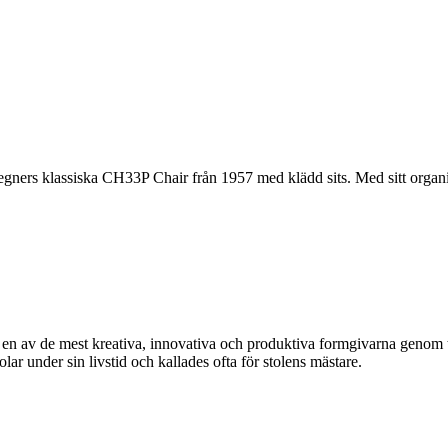
ers klassiska CH33P Chair från 1957 med klädd sits. Med sitt organisk
av de mest kreativa, innovativa och produktiva formgivarna genom tide
 under sin livstid och kallades ofta för stolens mästare.