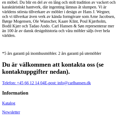
en möbel. Du blir en del av en lång och stolt tradition av vackert och
karaktäristiskt hantverk, där ingenting lämnas åt slumpen. Vi är
världens största tillverkare av möbler i design av Hans J. Wegner,
och vi tillverkar även verk av kända formgivare som Arne Jacobsen,
Børge Mogensen, Ole Wanscher, Kaare Klint, Poul Kjærholm,
Bodil Kjær och Tadao Ando. Carl Hansen & Søn representerar mer
än 100 år av dansk designhistoria och våra möbler säljs över hela
världen.
*5 års garanti på inomhusmöbler. 2 års garanti på utemöbler
Du är välkommen att kontakta oss (se
kontaktuppgifter nedan).
Telefon:
+45 66 12 14 04
E-post:
info@carlhansen.dk
Information
Katalog
Newsletter