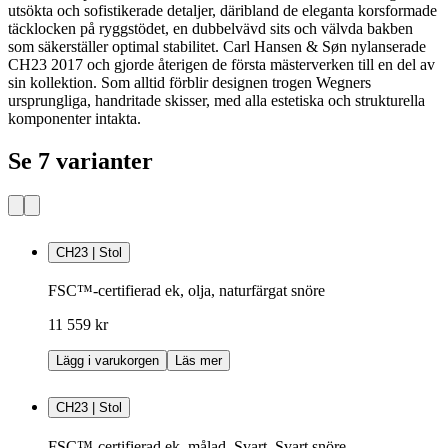
utsökta och sofistikerade detaljer, däribland de eleganta korsformade
täcklocken på ryggstödet, en dubbelvävd sits och välvda bakben
som säkerställer optimal stabilitet. Carl Hansen & Søn nylanserade
CH23 2017 och gjorde återigen de första mästerverken till en del av
sin kollektion. Som alltid förblir designen trogen Wegners
ursprungliga, handritade skisser, med alla estetiska och strukturella
komponenter intakta.
Se 7 varianter
CH23 | Stol
FSC™-certifierad ek, olja, naturfärgat snöre
11 559 kr
Lägg i varukorgen
Läs mer
CH23 | Stol
FSC™-certifierad ek, målad, Svart, Svart snöre