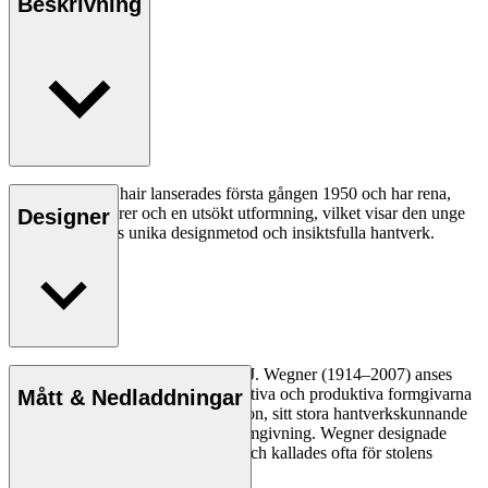
Beskrivning
CH23 Dining Chair lanserades första gången 1950 och har rena,
organiska konturer och en utsökt utformning, vilket visar den unge
Designer
Hans J. Wegners unika designmetod och insiktsfulla hantverk.
Läs mer
Den danske möbeldesignern Hans J. Wegner (1914–2007) anses
vara en av de mest kreativa, innovativa och produktiva formgivarna
Mått & Nedladdningar
genom tiderna, känd för sin precision, sitt stora hantverkskunnande
och sin kompromisslösa syn på formgivning. Wegner designade
nästan 500 stolar under sin livstid och kallades ofta för stolens
mästare.