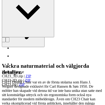
Läs mer om Hans J. Wegner
Vackra naturmaterial och välgjorda
detaljer.
Nedladdningar
CH23_3D.zip
|
ZIP
CH23-2D.zip
|
ZIP
CH23 Dining Chair var en av de första stolarna som Hans J.
CH23.zip
|
ZIP
Wegner designade exklusivt för Carl Hansen & Søn 1950. De
möbler han skapade vid denna tid var inte bara unika utan satte med
sitt konstnärliga uttryck och sin ergonomiska form också nya
standarder för modern möbeldesign. Även om CH23 Chair kan
verka okomplicerad vid första anblicken, innehåller den många