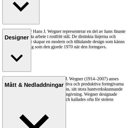
CH111 Chair av Hans J. Wegner representerar en del av hans finaste
och mest intrikata arbete i rostfritt stål. De distinkta linjerna och
Designer
fokus på detaljer skapar en modern och tilltalande design som känns
lika modern i dag som den gjorde 1970 när den formgavs.
Läs mer
Den danske möbeldesignern Hans J. Wegner (1914–2007) anses
vara en av de mest kreativa, innovativa och produktiva formgivarna
Mått & Nedladdningar
genom tiderna, känd för sin precision, sitt stora hantverkskunnande
och sin kompromisslösa syn på formgivning. Wegner designade
nästan 500 stolar under sin livstid och kallades ofta för stolens
mästare.
Läs mer om Hans J. Wegner