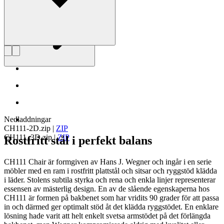
Nedladdningar
CH111-2D.zip
|
ZIP
CH111_3D.zip
|
ZIP
Rostfritt stål i perfekt balans
CH111 Chair är formgiven av Hans J. Wegner och ingår i en serie
möbler med en ram i rostfritt plattstål och sitsar och ryggstöd klädda
i läder. Stolens subtila styrka och rena och enkla linjer representerar
essensen av mästerlig design. En av de slående egenskaperna hos
CH111 är formen på bakbenet som har vridits 90 grader för att passa
in och därmed ger optimalt stöd åt det klädda ryggstödet. En enklare
lösning hade varit att helt enkelt svetsa armstödet på det förlängda