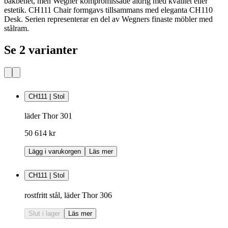
bakbenet, men Wegner kompromissade aldrig med kvalitet eller
estetik. CH111 Chair formgavs tillsammans med eleganta CH110
Desk. Serien representerar en del av Wegners finaste möbler med
stålram.
Se 2 varianter
CH111 | Stol
läder Thor 301
50 614 kr
Lägg i varukorgen
Läs mer
CH111 | Stol
rostfritt stål, läder Thor 306
Slut i lager
Läs mer