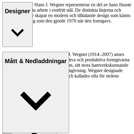
CH111 Chair av Hans J. Wegner representerar en del av hans finaste
och mest intrikata arbete i rostfritt stål. De distinkta linjerna och
Designer
fokus på detaljer skapar en modern och tilltalande design som känns
lika modern i dag som den gjorde 1970 när den formgavs.
Läs mer
Den danske möbeldesignern Hans J. Wegner (1914–2007) anses
vara en av de mest kreativa, innovativa och produktiva formgivarna
Mått & Nedladdningar
genom tiderna, känd för sin precision, sitt stora hantverkskunnande
och sin kompromisslösa syn på formgivning. Wegner designade
nästan 500 stolar under sin livstid och kallades ofta för stolens
mästare.
Läs mer om Hans J. Wegner