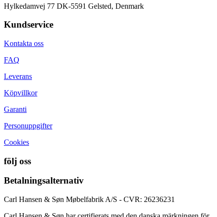
Hylkedamvej 77 DK-5591 Gelsted, Denmark
Kundservice
Kontakta oss
FAQ
Leverans
Köpvillkor
Garanti
Personuppgifter
Cookies
följ oss
Betalningsalternativ
Carl Hansen & Søn Møbelfabrik A/S - CVR: 26236231
Carl Hansen & Søn har certifierats med den danska märkningen för