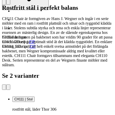
Rostfritt stål i perfekt balans
CH111 Chair är formgiven av Hans J. Wegner och ingår i en serie
möbler med en ram i rostfritt plattstål och sitsar och ryggstöd klädda
i läder. Stolens subtila styrka och rena och enkla linjer representerar
essensen av mästerlig design. En av de slående egenskaperna hos
CH111 är formen på bakbenet som har vridits 90 grader för att passa
Nedladdningar
in och därmed ger optimalt stöd åt det klädda ryggstödet. En enklare
CH111-2D.zip
|
ZIP
lösning hade varit att helt enkelt svetsa armstödet på det förlängda
CH111_3D.zip
|
ZIP
bakbenet, men Wegner kompromissade aldrig med kvalitet eller
estetik. CH111 Chair formgavs tillsammans med eleganta CH110
Desk. Serien representerar en del av Wegners finaste möbler med
stålram.
Se 2 varianter
CH111 | Stol
rostfritt stål, läder Thor 306