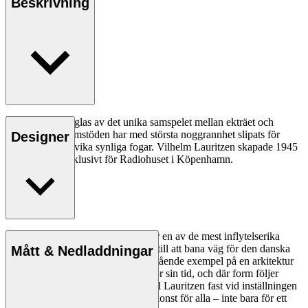
Beskrivning
Foyer Chair präglas av det unika samspelet mellan ekträet och
klädseln, och armstöden har med största noggrannhet slipats för
Designer
hand för att undvika synliga fogar. Vilhelm Lauritzen skapade 1945
Foyer Series exklusivt för Radiohuset i Köpenhamn.
Läs mer
Vilhelm Lauritzen (1894–1984) var en av de mest inflytelserika
arkitekterna i Danmark och bidrog till att bana väg för den danska
Mått & Nedladdningar
modernismen med verk som är bestående exempel på en arkitektur
som var ny och revolutionerande för sin tid, och där form följer
funktion. Under hela sin karriär höll Lauritzen fast vid inställningen
att arkitekturen ska vara tillämpad konst för alla – inte bara för ett