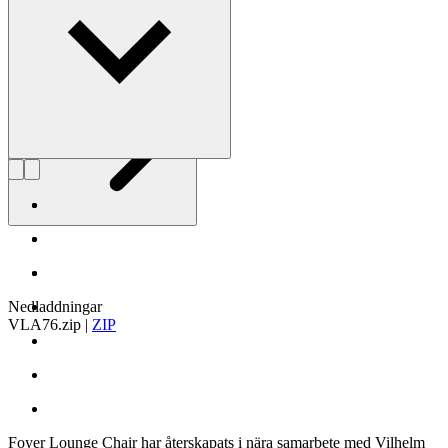
fåtal privilegierade.
Läs mer om Vilhelm Lauritzen
Nedladdningar
VLA76.zip
|
ZIP
Foyer Lounge Chair har återskapats i nära samarbete med Vilhelm