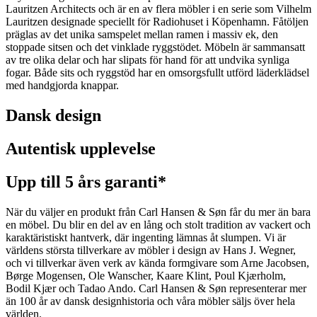
Lauritzen Architects och är en av flera möbler i en serie som Vilhelm
Lauritzen designade speciellt för Radiohuset i Köpenhamn. Fåtöljen
präglas av det unika samspelet mellan ramen i massiv ek, den
stoppade sitsen och det vinklade ryggstödet. Möbeln är sammansatt
av tre olika delar och har slipats för hand för att undvika synliga
fogar. Både sits och ryggstöd har en omsorgsfullt utförd läderklädsel
med handgjorda knappar.
Dansk design
Autentisk upplevelse
Upp till 5 års garanti*
När du väljer en produkt från Carl Hansen & Søn får du mer än bara
en möbel. Du blir en del av en lång och stolt tradition av vackert och
karaktäristiskt hantverk, där ingenting lämnas åt slumpen. Vi är
världens största tillverkare av möbler i design av Hans J. Wegner,
och vi tillverkar även verk av kända formgivare som Arne Jacobsen,
Børge Mogensen, Ole Wanscher, Kaare Klint, Poul Kjærholm,
Bodil Kjær och Tadao Ando. Carl Hansen & Søn representerar mer
än 100 år av dansk designhistoria och våra möbler säljs över hela
världen.