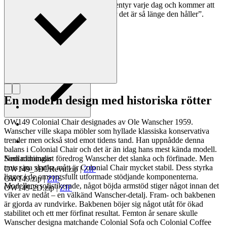
”Att äga en Wanscher-stol är ett äventyr varje dag och kommer att
vara så även om flera hundra år, för det är så länge den håller”.
Läs mer om Ole Wanscher
En modern design med historiska rötter
OW149 Colonial Chair designades av Ole Wanscher 1959.
Wanscher ville skapa möbler som hyllade klassiska konservativa
trender men också stod emot tidens tand. Han uppnådde denna
balans i Colonial Chair och det är än idag hans mest kända modell.
Som minimalist föredrog Wanscher det slanka och förfinade. Men
Nedladdningar
trots sina slanka mått är Colonial Chair mycket stabil. Dess styrka
OW149_3DRevit.zip
|
ZIP
ligger i de omsorgsfullt utformade stödjande komponenterna.
OW149.zip
|
ZIP
Modellens sofistikerade, något böjda armstöd stiger något innan det
OW149-2D.zip
|
ZIP
viker av nedåt – en välkänd Wanscher-detalj. Fram- och bakbenen
är gjorda av rundvirke. Bakbenen böjer sig något utåt för ökad
stabilitet och ett mer förfinat resultat. Femton år senare skulle
Wanscher designa matchande Colonial Sofa och Colonial Coffee