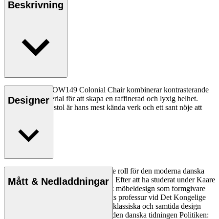
Beskrivning
Ole Wanschers OW149 Colonial Chair kombinerar kontrasterande
former och material för att skapa en raffinerad och lyxig helhet.
Designer
Denna eleganta stol är hans mest kända verk och ett sant nöje att
sitta i.
Läs mer
Ole Wanscher spelade en avgörande roll för den moderna danska
designens estetik och funktionalitet. Efter att ha studerat under Kaare
Mått & Nedladdningar
Klint bidrog han till att forma dansk möbeldesign som formgivare
och pedagog när han tog över Klints professur vid Det Kongelige
Danske Kunstakademi. Wanschers klassiska och samtida design
gjorde honom populär. 1958 skrev den danska tidningen Politiken: