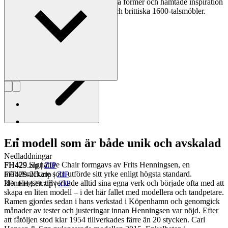
Han gav nytt uttryck för traditionella former och hämtade inspiration
från det franska imperiet, rokoko och brittiska 1600-talsmöbler.
Läs mer om Frits Henningsen
En modell som är både unik och avskalad
Nedladdningar
FH429 Signature Chair formgavs av Frits Henningsen, en
FH429.zip
|
ZIP
möbelsnickare som utförde sitt yrke enligt högsta standard.
FH429-2D.zip
|
ZIP
Henningsen tillverkade alltid sina egna verk och började ofta med att
3D_FH429.zip
|
ZIP
skapa en liten modell – i det här fallet med modellera och tandpetare.
Ramen gjordes sedan i hans verkstad i Köpenhamn och genomgick
månader av tester och justeringar innan Henningsen var nöjd. Efter
att fåtöljen stod klar 1954 tillverkades färre än 20 stycken. Carl