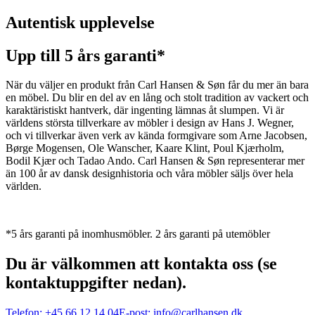
Autentisk upplevelse
Upp till 5 års garanti*
När du väljer en produkt från Carl Hansen & Søn får du mer än bara
en möbel. Du blir en del av en lång och stolt tradition av vackert och
karaktäristiskt hantverk, där ingenting lämnas åt slumpen. Vi är
världens största tillverkare av möbler i design av Hans J. Wegner,
och vi tillverkar även verk av kända formgivare som Arne Jacobsen,
Børge Mogensen, Ole Wanscher, Kaare Klint, Poul Kjærholm,
Bodil Kjær och Tadao Ando. Carl Hansen & Søn representerar mer
än 100 år av dansk designhistoria och våra möbler säljs över hela
världen.
*5 års garanti på inomhusmöbler. 2 års garanti på utemöbler
Du är välkommen att kontakta oss (se
kontaktuppgifter nedan).
Telefon:
+45 66 12 14 04
E-post:
info@carlhansen.dk