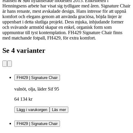
Hansen & Søn nylanserade modellen 2015. Enkelheten i
Henningsens arbete har visat sig tydligare med åren. Signature Chair
är hans renaste, mest avskalade design. Hans intresse för att uppnå
komfort och elegans genom att använda graciösa, böjda linjer är
uppenbart i detta slutliga projekt. Dess mjuka, inbjudande former
och svävande armstöd skapar en enkel, organisk form som
uppmuntrar till tyst kontemplation. FH429 Signature Chair finns
med matchande fotpall, FH429, för extra komfort.
Se 4 varianter
FH429 | Signature Chair
valnöt, olja, läder Sif 95
64 134 kr
Lägg i varukorgen
Läs mer
FH429 | Signature Chair