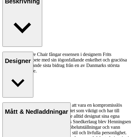
Beskrivning
FH429 Signature Chair fångar essensen i designern Frits
Henningsens arbete med sin iögonfallande enkelhet och graciösa
Designer
kurvor. Ett passande sista bidrag från en av Danmarks största
möbelformgivare.
Läs mer
Frits Henningsen, som var känd för att vara en kompromisslös
designer, såg hantverk av hög kvalitet som viktigt och har till
Mått & Nedladdningar
skillnad från de flesta möbelsnickare alltid designat sina egna
möbler. Som medlem i Københavns Snedkerlaug blev Henningsen
en viktig drivkraft för den tidens möbelutställningar och vann
erkännande för sin perfektionistiska stil och livfulla personlighet.