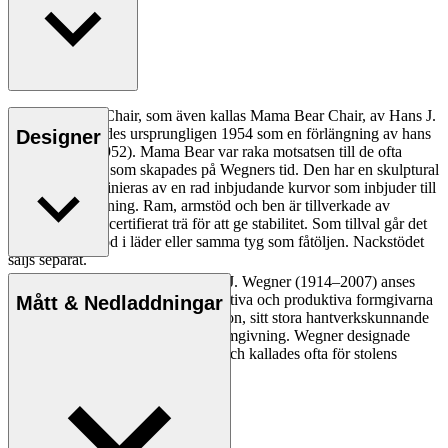
CH78 Lounge Chair, som även kallas Mama Bear Chair, av Hans J.
Wegner lanserades ursprungligen 1954 som en förlängning av hans
Designer
CH71 Chair (1952). Mama Bear var raka motsatsen till de ofta
tunga fåtöljerna som skapades på Wegners tid. Den har en skulptural
silhuett som definieras av en rad inbjudande kurvor som inbjuder till
en varm omfamning. Ram, armstöd och ben är tillverkade av
massivt FSC™-certifierat trä för att ge stabilitet. Som tillval går det
att få ett nackstöd i läder eller samma tyg som fåtöljen. Nackstödet
säljs separat.
Den danske möbeldesignern Hans J. Wegner (1914–2007) anses
Läs mer
vara en av de mest kreativa, innovativa och produktiva formgivarna
Mått & Nedladdningar
genom tiderna, känd för sin precision, sitt stora hantverkskunnande
och sin kompromisslösa syn på formgivning. Wegner designade
nästan 500 stolar under sin livstid och kallades ofta för stolens
mästare.
Läs mer om Hans J. Wegner