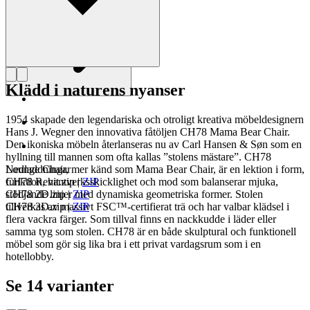
Klädd i naturens nyanser
1954 skapade den legendariska och otroligt kreativa möbeldesignern
Hans J. Wegner den innovativa fåtöljen CH78 Mama Bear Chair.
Den ikoniska möbeln återlanseras nu av Carl Hansen & Søn som en
hyllning till mannen som ofta kallas ”stolens mästare”. CH78
Lounge Chair, mer känd som Mama Bear Chair, är en lektion i form,
Nedladdningar
funktion, hantverksskicklighet och mod som balanserar mjuka,
CH78 Revit.zip
|
ZIP
stödjande linjer med dynamiska geometriska former. Stolen
CH78 2D.zip
|
ZIP
tillverkas av massivt FSC™-certifierat trä och har valbar klädsel i
CH78 3D.zip
|
ZIP
flera vackra färger. Som tillval finns en nackkudde i läder eller
samma tyg som stolen. CH78 är en både skulptural och funktionell
möbel som gör sig lika bra i ett privat vardagsrum som i en
hotellobby.
Se 14 varianter