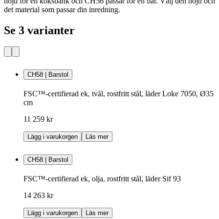
höjd för en köksbänk och CH56 passar för en bar. Välj den höjd och
det material som passar din inredning.
Se 3 varianter
CH58 | Barstol
FSC™-certifierad ek, tvål, rostfritt stål, läder Loke 7050, Ø35
cm
11 259 kr
Lägg i varukorgen
Läs mer
CH58 | Barstol
FSC™-certifierad ek, olja, rostfritt stål, läder Sif 93
14 263 kr
Lägg i varukorgen
Läs mer