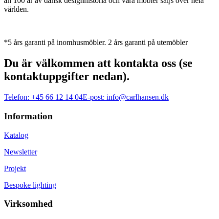
än 100 år av dansk designhistoria och våra möbler säljs över hela
världen.
*5 års garanti på inomhusmöbler. 2 års garanti på utemöbler
Du är välkommen att kontakta oss (se
kontaktuppgifter nedan).
Telefon:
+45 66 12 14 04
E-post:
info@carlhansen.dk
Information
Katalog
Newsletter
Projekt
Bespoke lighting
Virksomhed