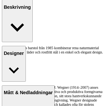
Beskrivning
Hans J. Wegners barstol från 1985 kombinerar rena naturmaterial
som massivt trä, läder och rostfritt stål i en enkel och elegant design.
Designer
Läs mer
Den danske möbeldesignern Hans J. Wegner (1914–2007) anses
vara en av de mest kreativa, innovativa och produktiva formgivarna
Mått & Nedladdningar
genom tiderna, känd för sin precision, sitt stora hantverkskunnande
och sin kompromisslösa syn på formgivning. Wegner designade
nästan 500 stolar under sin livstid och kallades ofta för stolens