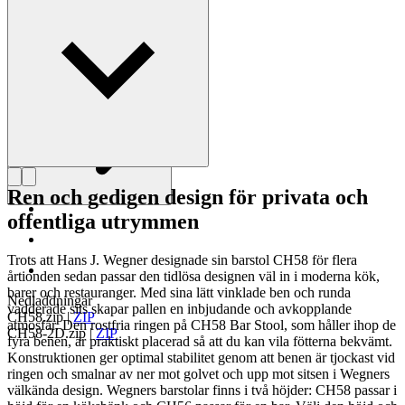
mästare.
Läs mer om Hans J. Wegner
Ren och gedigen design för privata och
offentliga utrymmen
Trots att Hans J. Wegner designade sin barstol CH58 för flera
årtionden sedan passar den tidlösa designen väl in i moderna kök,
barer och restauranger. Med sina lätt vinklade ben och runda
Nedladdningar
vadderade sits skapar pallen en inbjudande och avkopplande
CH58.zip
|
ZIP
atmosfär. Den rostfria ringen på CH58 Bar Stool, som håller ihop de
CH58-2D.zip
|
ZIP
fyra benen, är praktiskt placerad så att du kan vila fötterna bekvämt.
Konstruktionen ger optimal stabilitet genom att benen är tjockast vid
ringen och smalnar av ner mot golvet och upp mot sitsen i Wegners
välkända design. Wegners barstolar finns i två höjder: CH58 passar i