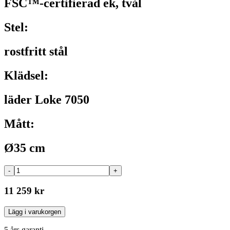
FSC™-certifierad ek, tvål
Stel:
rostfritt stål
Klädsel:
läder Loke 7050
Mått:
Ø35 cm
-
+
11 259 kr
Lägg i varukorgen
5 års garanti