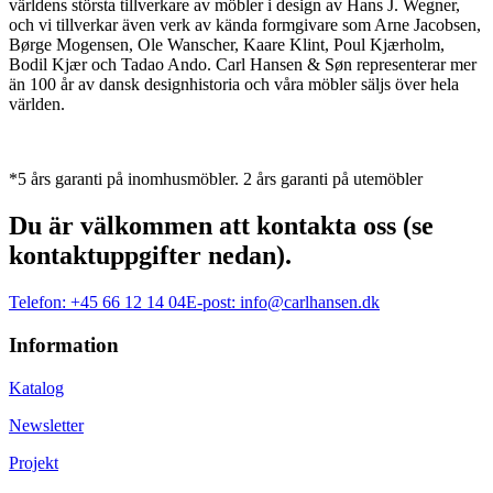
världens största tillverkare av möbler i design av Hans J. Wegner,
och vi tillverkar även verk av kända formgivare som Arne Jacobsen,
Børge Mogensen, Ole Wanscher, Kaare Klint, Poul Kjærholm,
Bodil Kjær och Tadao Ando. Carl Hansen & Søn representerar mer
än 100 år av dansk designhistoria och våra möbler säljs över hela
världen.
*5 års garanti på inomhusmöbler. 2 års garanti på utemöbler
Du är välkommen att kontakta oss (se
kontaktuppgifter nedan).
Telefon:
+45 66 12 14 04
E-post:
info@carlhansen.dk
Information
Katalog
Newsletter
Projekt