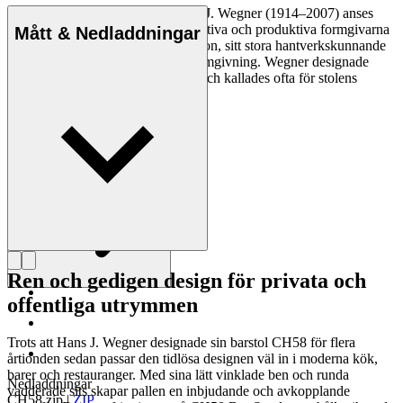
Den danske möbeldesignern Hans J. Wegner (1914–2007) anses
vara en av de mest kreativa, innovativa och produktiva formgivarna
Mått & Nedladdningar
genom tiderna, känd för sin precision, sitt stora hantverkskunnande
och sin kompromisslösa syn på formgivning. Wegner designade
nästan 500 stolar under sin livstid och kallades ofta för stolens
mästare.
Läs mer om Hans J. Wegner
Ren och gedigen design för privata och
offentliga utrymmen
Trots att Hans J. Wegner designade sin barstol CH58 för flera
årtionden sedan passar den tidlösa designen väl in i moderna kök,
barer och restauranger. Med sina lätt vinklade ben och runda
Nedladdningar
vadderade sits skapar pallen en inbjudande och avkopplande
CH58.zip
|
ZIP