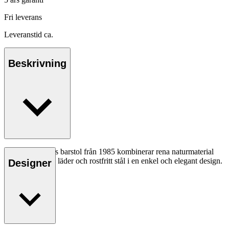
Fri leverans
Leveranstid ca.
Beskrivning
Hans J. Wegners barstol från 1985 kombinerar rena naturmaterial
som massivt trä, läder och rostfritt stål i en enkel och elegant design.
Designer
Läs mer