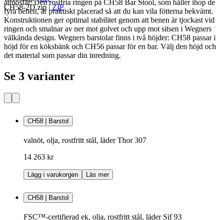
atmosfär. Den rostfria ringen på CH58 Bar Stool, som håller ihop de
CH58-2D.zip
|
ZIP
fyra benen, är praktiskt placerad så att du kan vila fötterna bekvämt.
Konstruktionen ger optimal stabilitet genom att benen är tjockast vid
ringen och smalnar av ner mot golvet och upp mot sitsen i Wegners
välkända design. Wegners barstolar finns i två höjder: CH58 passar i
höjd för en köksbänk och CH56 passar för en bar. Välj den höjd och
det material som passar din inredning.
Se 3 varianter
CH58 | Barstol
valnöt, olja, rostfritt stål, läder Thor 307
14 263 kr
Lägg i varukorgen
Läs mer
CH58 | Barstol
FSC™-certifierad ek, olja, rostfritt stål, läder Sif 93