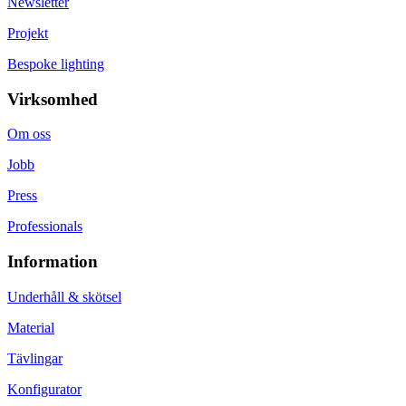
Newsletter
Projekt
Bespoke lighting
Virksomhed
Om oss
Jobb
Press
Professionals
Information
Underhåll & skötsel
Material
Tävlingar
Konfigurator