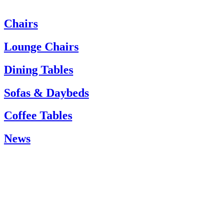
Chairs
Om du behöver hjälp är du välkommen att kontakta vår kundtjänst:
Tel. +45 66 12 14 04
Lounge Chairs
info@carlhansen.dk
Dining Tables
Sofas & Daybeds
Coffee Tables
News