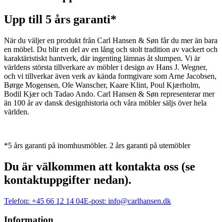
Upp till 5 års garanti*
När du väljer en produkt från Carl Hansen & Søn får du mer än bara
en möbel. Du blir en del av en lång och stolt tradition av vackert och
karaktäristiskt hantverk, där ingenting lämnas åt slumpen. Vi är
världens största tillverkare av möbler i design av Hans J. Wegner,
och vi tillverkar även verk av kända formgivare som Arne Jacobsen,
Børge Mogensen, Ole Wanscher, Kaare Klint, Poul Kjærholm,
Bodil Kjær och Tadao Ando. Carl Hansen & Søn representerar mer
än 100 år av dansk designhistoria och våra möbler säljs över hela
världen.
*5 års garanti på inomhusmöbler. 2 års garanti på utemöbler
Du är välkommen att kontakta oss (se
kontaktuppgifter nedan).
Telefon:
+45 66 12 14 04
E-post:
info@carlhansen.dk
Information