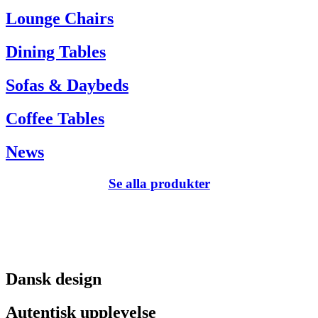
Tel. +45 66 12 14 04
Lounge Chairs
info@carlhansen.dk
Dining Tables
Sofas & Daybeds
Coffee Tables
News
Se alla produkter
Dansk design
Autentisk upplevelse