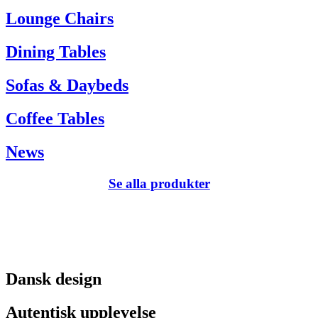
Tel. +45 66 12 14 04
Lounge Chairs
info@carlhansen.dk
Dining Tables
Sofas & Daybeds
Coffee Tables
News
Se alla produkter
Dansk design
Autentisk upplevelse