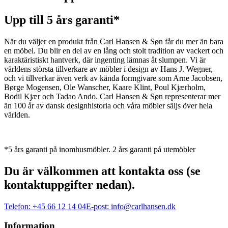
Upp till 5 års garanti*
När du väljer en produkt från Carl Hansen & Søn får du mer än bara
en möbel. Du blir en del av en lång och stolt tradition av vackert och
karaktäristiskt hantverk, där ingenting lämnas åt slumpen. Vi är
världens största tillverkare av möbler i design av Hans J. Wegner,
och vi tillverkar även verk av kända formgivare som Arne Jacobsen,
Børge Mogensen, Ole Wanscher, Kaare Klint, Poul Kjærholm,
Bodil Kjær och Tadao Ando. Carl Hansen & Søn representerar mer
än 100 år av dansk designhistoria och våra möbler säljs över hela
världen.
*5 års garanti på inomhusmöbler. 2 års garanti på utemöbler
Du är välkommen att kontakta oss (se
kontaktuppgifter nedan).
Telefon:
+45 66 12 14 04
E-post:
info@carlhansen.dk
Information