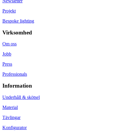
Newsletter
Projekt
Bespoke lighting
Virksomhed
Om oss
Jobb
Press
Professionals
Information
Underhåll & skötsel
Material
Tävlingar
Konfigurator