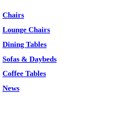
Chairs
Om du behöver hjälp är du välkommen att kontakta vår kundtjänst:
Tel. +45 66 12 14 04
Lounge Chairs
info@carlhansen.dk
Dining Tables
Sofas & Daybeds
Coffee Tables
News