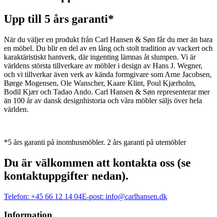
Upp till 5 års garanti*
När du väljer en produkt från Carl Hansen & Søn får du mer än bara
en möbel. Du blir en del av en lång och stolt tradition av vackert och
karaktäristiskt hantverk, där ingenting lämnas åt slumpen. Vi är
världens största tillverkare av möbler i design av Hans J. Wegner,
och vi tillverkar även verk av kända formgivare som Arne Jacobsen,
Børge Mogensen, Ole Wanscher, Kaare Klint, Poul Kjærholm,
Bodil Kjær och Tadao Ando. Carl Hansen & Søn representerar mer
än 100 år av dansk designhistoria och våra möbler säljs över hela
världen.
*5 års garanti på inomhusmöbler. 2 års garanti på utemöbler
Du är välkommen att kontakta oss (se
kontaktuppgifter nedan).
Telefon:
+45 66 12 14 04
E-post:
info@carlhansen.dk
Information