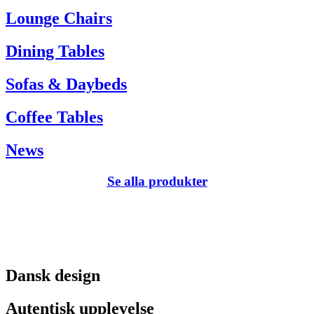
Tel. +45 66 12 14 04
Lounge Chairs
info@carlhansen.dk
Dining Tables
Sofas & Daybeds
Coffee Tables
News
Se alla produkter
Dansk design
Autentisk upplevelse