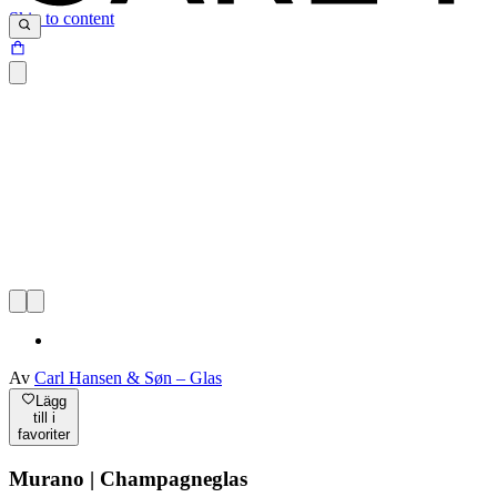
Skip to content
Av
Carl Hansen & Søn – Glas
Lägg
till i
favoriter
Murano | Champagneglas