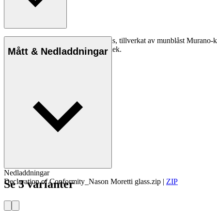
Vackert och ikoniskt champagneglas, tillverkat av munblåst Murano-kri
förekomma mindre skillnader i storlek.
Mått & Nedladdningar
Nedladdningar
Declaration of Conformity_Nason Moretti glass.zip
|
ZIP
Se 3 varianter