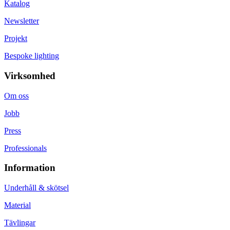
Katalog
Newsletter
Projekt
Bespoke lighting
Virksomhed
Om oss
Jobb
Press
Professionals
Information
Underhåll & skötsel
Material
Tävlingar