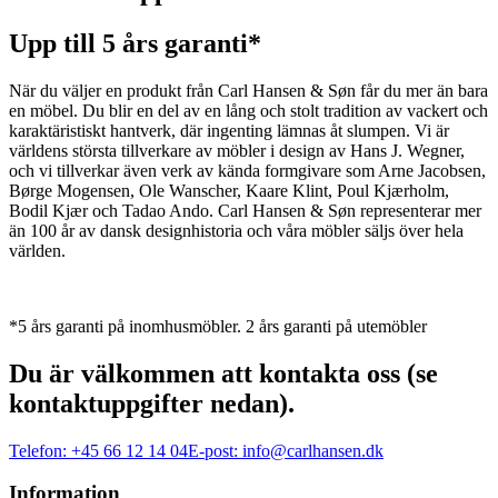
Upp till 5 års garanti*
När du väljer en produkt från Carl Hansen & Søn får du mer än bara
en möbel. Du blir en del av en lång och stolt tradition av vackert och
karaktäristiskt hantverk, där ingenting lämnas åt slumpen. Vi är
världens största tillverkare av möbler i design av Hans J. Wegner,
och vi tillverkar även verk av kända formgivare som Arne Jacobsen,
Børge Mogensen, Ole Wanscher, Kaare Klint, Poul Kjærholm,
Bodil Kjær och Tadao Ando. Carl Hansen & Søn representerar mer
än 100 år av dansk designhistoria och våra möbler säljs över hela
världen.
*5 års garanti på inomhusmöbler. 2 års garanti på utemöbler
Du är välkommen att kontakta oss (se
kontaktuppgifter nedan).
Telefon:
+45 66 12 14 04
E-post:
info@carlhansen.dk
Information