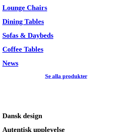
Tel. +45 66 12 14 04
Lounge Chairs
info@carlhansen.dk
Dining Tables
Sofas & Daybeds
Coffee Tables
News
Se alla produkter
Dansk design
Autentisk upplevelse