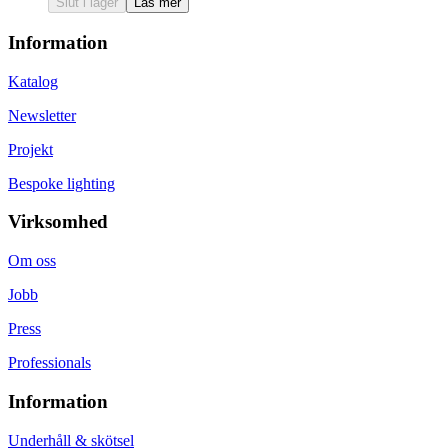
Slut i lager
Läs mer
Information
Katalog
Newsletter
Projekt
Bespoke lighting
Virksomhed
Om oss
Jobb
Press
Professionals
Information
Underhåll & skötsel