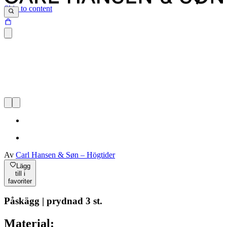
Skip to content
Av
Carl Hansen & Søn – Högtider
Lägg
till i
favoriter
Påskägg | prydnad 3 st.
Material: