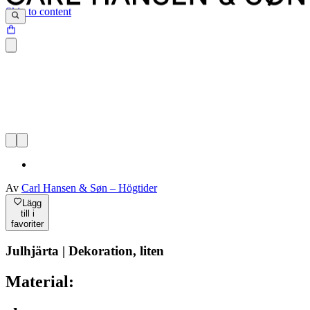
Skip to content
Av
Carl Hansen & Søn – Högtider
Lägg
till i
favoriter
Julhjärta | Dekoration, liten
Material: