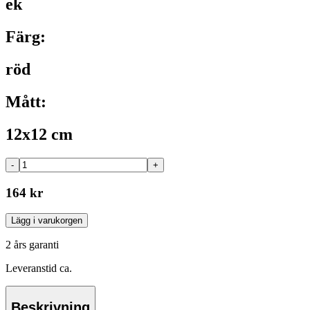
ek
Färg:
röd
Mått:
12x12 cm
-
+
164 kr
Lägg i varukorgen
2 års garanti
Leveranstid ca.
Beskrivning