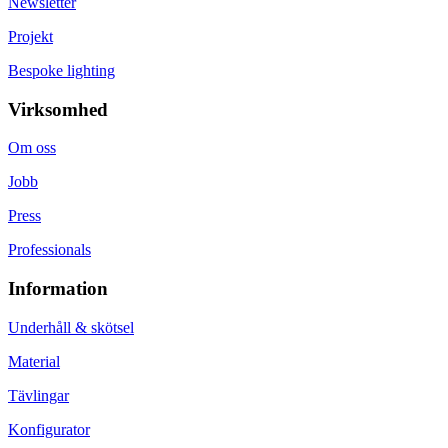
Newsletter
Projekt
Bespoke lighting
Virksomhed
Om oss
Jobb
Press
Professionals
Information
Underhåll & skötsel
Material
Tävlingar
Konfigurator