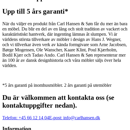
Upp till 5 års garanti*
När du väljer en produkt från Carl Hansen & Søn får du mer än bara
en möbel. Du blir en del av en lång och stolt tradition av vackert och
karaktäristiskt hantverk, där ingenting lämnas åt slumpen. Vi är
världens största tillverkare av möbler i design av Hans J. Wegner,
och vi tillverkar även verk av kända formgivare som Arne Jacobsen,
Børge Mogensen, Ole Wanscher, Kaare Klint, Poul Kjærholm,
Bodil Kjær och Tadao Ando. Carl Hansen & Søn representerar mer
än 100 år av dansk designhistoria och våra möbler säljs över hela
världen.
*5 års garanti på inomhusmöbler. 2 års garanti på utemöbler
Du är välkommen att kontakta oss (se
kontaktuppgifter nedan).
Telefon:
+45 66 12 14 04
E-post:
info@carlhansen.dk
Information