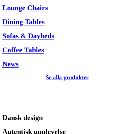
Tel. +45 66 12 14 04
Lounge Chairs
info@carlhansen.dk
Dining Tables
Sofas & Daybeds
Coffee Tables
News
Se alla produkter
Dansk design
Autentisk upplevelse