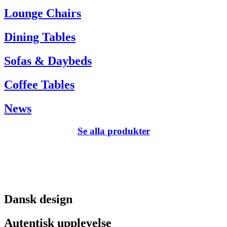
Tel. +45 66 12 14 04
Lounge Chairs
info@carlhansen.dk
Dining Tables
Sofas & Daybeds
Coffee Tables
News
Se alla produkter
Dansk design
Autentisk upplevelse