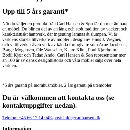
Upp till 5 års garanti*
När du väljer en produkt från Carl Hansen & Søn får du mer än bara
en möbel. Du blir en del av en lång och stolt tradition av vackert och
karaktäristiskt hantverk, där ingenting lämnas åt slumpen. Vi är
världens största tillverkare av möbler i design av Hans J. Wegner,
och vi tillverkar även verk av kända formgivare som Arne Jacobsen,
Børge Mogensen, Ole Wanscher, Kaare Klint, Poul Kjærholm,
Bodil Kjær och Tadao Ando. Carl Hansen & Søn representerar mer
än 100 år av dansk designhistoria och våra möbler säljs över hela
världen.
*5 års garanti på inomhusmöbler. 2 års garanti på utemöbler
Du är välkommen att kontakta oss (se
kontaktuppgifter nedan).
Telefon:
+45 66 12 14 04
E-post:
info@carlhansen.dk
Information