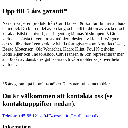
Upp till 5 års garanti*
När du väljer en produkt från Carl Hansen & Søn får du mer än bara
en möbel. Du blir en del av en lång och stolt tradition av vackert och
karaktäristiskt hantverk, där ingenting lämnas åt slumpen. Vi är
världens största tillverkare av möbler i design av Hans J. Wegner,
och vi tillverkar även verk av kända formgivare som Arne Jacobsen,
Børge Mogensen, Ole Wanscher, Kaare Klint, Poul Kjærholm,
Bodil Kjær och Tadao Ando. Carl Hansen & Søn representerar mer
än 100 år av dansk designhistoria och våra möbler säljs över hela
världen.
*5 års garanti på inomhusmöbler. 2 års garanti på utemöbler
Du är välkommen att kontakta oss (se
kontaktuppgifter nedan).
Telefon:
+45 66 12 14 04
E-post:
info@carlhansen.dk
Information