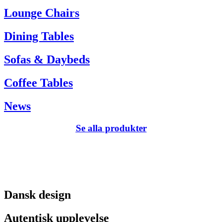
Tel. +45 66 12 14 04
Lounge Chairs
info@carlhansen.dk
Dining Tables
Sofas & Daybeds
Coffee Tables
News
Se alla produkter
Dansk design
Autentisk upplevelse