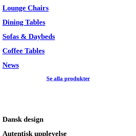
Tel. +45 66 12 14 04
Lounge Chairs
info@carlhansen.dk
Dining Tables
Sofas & Daybeds
Coffee Tables
News
Se alla produkter
Dansk design
Autentisk upplevelse