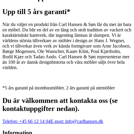
Upp till 5 års garanti*
När du väljer en produkt från Carl Hansen & Søn får du mer än bara
en möbel. Du blir en del av en lång och stolt tradition av vackert och
karaktäristiskt hantverk, där ingenting lämnas åt slumpen. Vi är
världens största tillverkare av möbler i design av Hans J. Wegner,
och vi tillverkar även verk av kända formgivare som Arne Jacobsen,
Børge Mogensen, Ole Wanscher, Kaare Klint, Poul Kjærholm,
Bodil Kjær och Tadao Ando. Carl Hansen & Søn representerar mer
än 100 år av dansk designhistoria och våra möbler säljs över hela
världen.
*5 års garanti på inomhusmöbler. 2 års garanti på utemöbler
Du är välkommen att kontakta oss (se
kontaktuppgifter nedan).
Telefon:
+45 66 12 14 04
E-post:
info@carlhansen.dk
Information