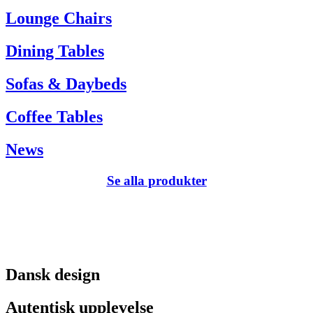
Tel. +45 66 12 14 04
Lounge Chairs
info@carlhansen.dk
Dining Tables
Sofas & Daybeds
Coffee Tables
News
Se alla produkter
Dansk design
Autentisk upplevelse