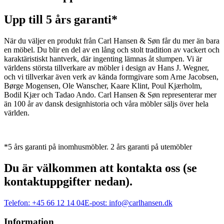
Upp till 5 års garanti*
När du väljer en produkt från Carl Hansen & Søn får du mer än bara
en möbel. Du blir en del av en lång och stolt tradition av vackert och
karaktäristiskt hantverk, där ingenting lämnas åt slumpen. Vi är
världens största tillverkare av möbler i design av Hans J. Wegner,
och vi tillverkar även verk av kända formgivare som Arne Jacobsen,
Børge Mogensen, Ole Wanscher, Kaare Klint, Poul Kjærholm,
Bodil Kjær och Tadao Ando. Carl Hansen & Søn representerar mer
än 100 år av dansk designhistoria och våra möbler säljs över hela
världen.
*5 års garanti på inomhusmöbler. 2 års garanti på utemöbler
Du är välkommen att kontakta oss (se
kontaktuppgifter nedan).
Telefon:
+45 66 12 14 04
E-post:
info@carlhansen.dk
Information