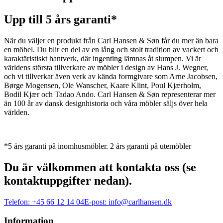
Upp till 5 års garanti*
När du väljer en produkt från Carl Hansen & Søn får du mer än bara
en möbel. Du blir en del av en lång och stolt tradition av vackert och
karaktäristiskt hantverk, där ingenting lämnas åt slumpen. Vi är
världens största tillverkare av möbler i design av Hans J. Wegner,
och vi tillverkar även verk av kända formgivare som Arne Jacobsen,
Børge Mogensen, Ole Wanscher, Kaare Klint, Poul Kjærholm,
Bodil Kjær och Tadao Ando. Carl Hansen & Søn representerar mer
än 100 år av dansk designhistoria och våra möbler säljs över hela
världen.
*5 års garanti på inomhusmöbler. 2 års garanti på utemöbler
Du är välkommen att kontakta oss (se
kontaktuppgifter nedan).
Telefon:
+45 66 12 14 04
E-post:
info@carlhansen.dk
Information