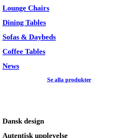
Tel. +45 66 12 14 04
Lounge Chairs
info@carlhansen.dk
Dining Tables
Sofas & Daybeds
Coffee Tables
News
Se alla produkter
Dansk design
Autentisk upplevelse