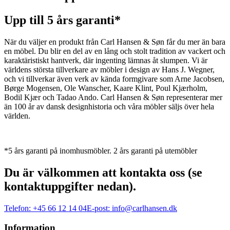
Upp till 5 års garanti*
När du väljer en produkt från Carl Hansen & Søn får du mer än bara
en möbel. Du blir en del av en lång och stolt tradition av vackert och
karaktäristiskt hantverk, där ingenting lämnas åt slumpen. Vi är
världens största tillverkare av möbler i design av Hans J. Wegner,
och vi tillverkar även verk av kända formgivare som Arne Jacobsen,
Børge Mogensen, Ole Wanscher, Kaare Klint, Poul Kjærholm,
Bodil Kjær och Tadao Ando. Carl Hansen & Søn representerar mer
än 100 år av dansk designhistoria och våra möbler säljs över hela
världen.
*5 års garanti på inomhusmöbler. 2 års garanti på utemöbler
Du är välkommen att kontakta oss (se
kontaktuppgifter nedan).
Telefon:
+45 66 12 14 04
E-post:
info@carlhansen.dk
Information