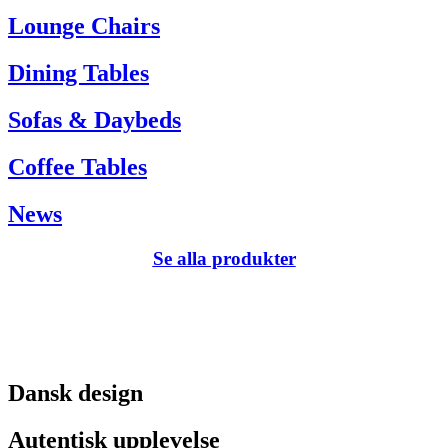
Tel. +45 66 12 14 04
Lounge Chairs
info@carlhansen.dk
Dining Tables
Sofas & Daybeds
Coffee Tables
News
Se alla produkter
Dansk design
Autentisk upplevelse