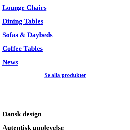
Tel. +45 66 12 14 04
Lounge Chairs
info@carlhansen.dk
Dining Tables
Sofas & Daybeds
Coffee Tables
News
Se alla produkter
Dansk design
Autentisk upplevelse