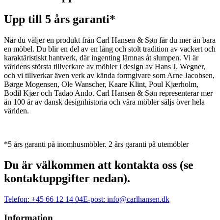
Upp till 5 års garanti*
När du väljer en produkt från Carl Hansen & Søn får du mer än bara
en möbel. Du blir en del av en lång och stolt tradition av vackert och
karaktäristiskt hantverk, där ingenting lämnas åt slumpen. Vi är
världens största tillverkare av möbler i design av Hans J. Wegner,
och vi tillverkar även verk av kända formgivare som Arne Jacobsen,
Børge Mogensen, Ole Wanscher, Kaare Klint, Poul Kjærholm,
Bodil Kjær och Tadao Ando. Carl Hansen & Søn representerar mer
än 100 år av dansk designhistoria och våra möbler säljs över hela
världen.
*5 års garanti på inomhusmöbler. 2 års garanti på utemöbler
Du är välkommen att kontakta oss (se
kontaktuppgifter nedan).
Telefon:
+45 66 12 14 04
E-post:
info@carlhansen.dk
Information