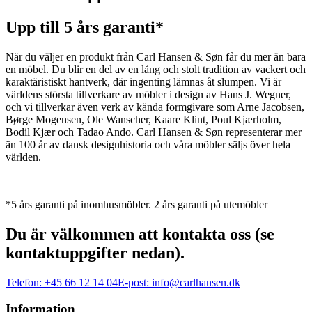
Upp till 5 års garanti*
När du väljer en produkt från Carl Hansen & Søn får du mer än bara
en möbel. Du blir en del av en lång och stolt tradition av vackert och
karaktäristiskt hantverk, där ingenting lämnas åt slumpen. Vi är
världens största tillverkare av möbler i design av Hans J. Wegner,
och vi tillverkar även verk av kända formgivare som Arne Jacobsen,
Børge Mogensen, Ole Wanscher, Kaare Klint, Poul Kjærholm,
Bodil Kjær och Tadao Ando. Carl Hansen & Søn representerar mer
än 100 år av dansk designhistoria och våra möbler säljs över hela
världen.
*5 års garanti på inomhusmöbler. 2 års garanti på utemöbler
Du är välkommen att kontakta oss (se
kontaktuppgifter nedan).
Telefon:
+45 66 12 14 04
E-post:
info@carlhansen.dk
Information