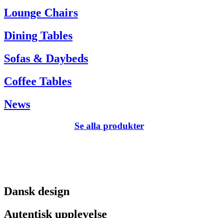
Tel. +45 66 12 14 04
Lounge Chairs
info@carlhansen.dk
Dining Tables
Sofas & Daybeds
Coffee Tables
News
Se alla produkter
Dansk design
Autentisk upplevelse