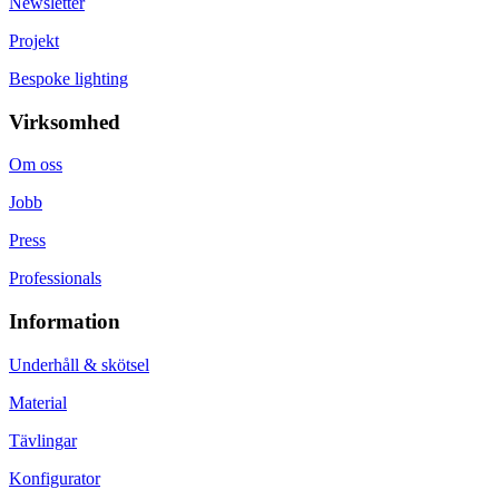
Newsletter
Projekt
Bespoke lighting
Virksomhed
Om oss
Jobb
Press
Professionals
Information
Underhåll & skötsel
Material
Tävlingar
Konfigurator