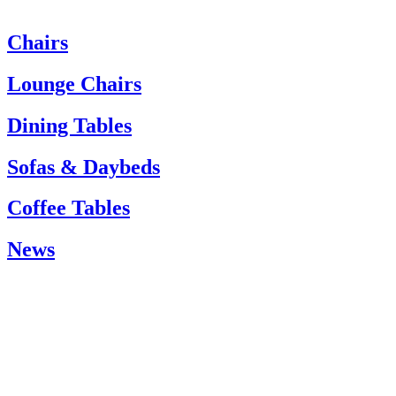
Chairs
Om du behöver hjälp är du välkommen att kontakta vår kundtjänst:
Tel. +45 66 12 14 04
Lounge Chairs
info@carlhansen.dk
Dining Tables
Sofas & Daybeds
Coffee Tables
News