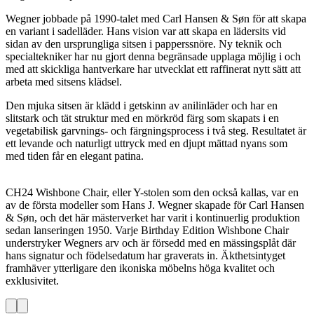
Wegner jobbade på 1990-talet med Carl Hansen & Søn för att skapa
en variant i sadelläder. Hans vision var att skapa en lädersits vid
sidan av den ursprungliga sitsen i papperssnöre. Ny teknik och
specialtekniker har nu gjort denna begränsade upplaga möjlig i och
med att skickliga hantverkare har utvecklat ett raffinerat nytt sätt att
arbeta med sitsens klädsel.
Den mjuka sitsen är klädd i getskinn av anilinläder och har en
slitstark och tät struktur med en mörkröd färg som skapats i en
vegetabilisk garvnings- och färgningsprocess i två steg. Resultatet är
ett levande och naturligt uttryck med en djupt mättad nyans som
med tiden får en elegant patina.
CH24 Wishbone Chair, eller Y-stolen som den också kallas, var en
av de första modeller som Hans J. Wegner skapade för Carl Hansen
& Søn, och det här mästerverket har varit i kontinuerlig produktion
sedan lanseringen 1950. Varje Birthday Edition Wishbone Chair
understryker Wegners arv och är försedd med en mässingsplåt där
hans signatur och födelsedatum har graverats in. Äkthetsintyget
framhäver ytterligare den ikoniska möbelns höga kvalitet och
exklusivitet.