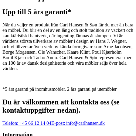
Upp till 5 års garanti*
När du väljer en produkt från Carl Hansen & Søn får du mer än bara
en möbel. Du blir en del av en lång och stolt tradition av vackert och
karaktäristiskt hantverk, där ingenting lämnas åt slumpen. Vi är
världens största tillverkare av möbler i design av Hans J. Wegner,
och vi tillverkar även verk av kända formgivare som Arne Jacobsen,
Børge Mogensen, Ole Wanscher, Kaare Klint, Poul Kjærholm,
Bodil Kjær och Tadao Ando. Carl Hansen & Søn representerar mer
än 100 år av dansk designhistoria och våra möbler säljs över hela
världen.
*5 års garanti på inomhusmöbler. 2 års garanti på utemöbler
Du är välkommen att kontakta oss (se
kontaktuppgifter nedan).
Telefon:
+45 66 12 14 04
E-post:
info@carlhansen.dk
Information