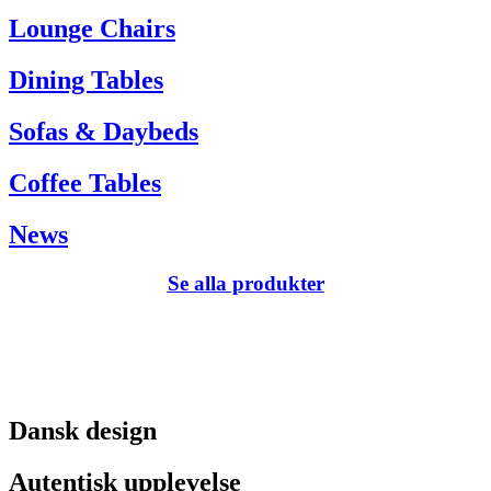
Tel. +45 66 12 14 04
Lounge Chairs
info@carlhansen.dk
Dining Tables
Sofas & Daybeds
Coffee Tables
News
Se alla produkter
Dansk design
Autentisk upplevelse