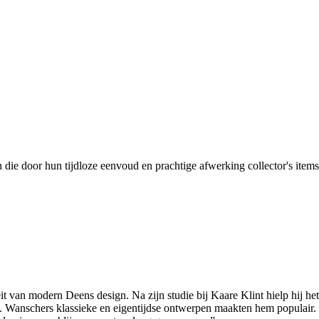
ie door hun tijdloze eenvoud en prachtige afwerking collector's ite
it van modern Deens design. Na zijn studie bij Kaare Klint hielp hij h
 Wanschers klassieke en eigentijdse ontwerpen maakten hem populair. I