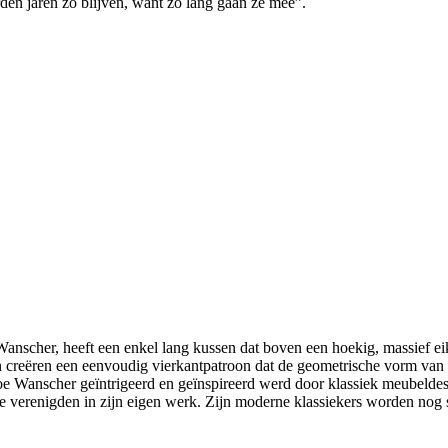
den jaren zo blijven, want zo lang gaan ze mee”.
scher, heeft een enkel lang kussen dat boven een hoekig, massief eik
creëren een eenvoudig vierkantpatroon dat de geometrische vorm van he
 Wanscher geïntrigeerd en geïnspireerd werd door klassiek meubeldesig
ste verenigden in zijn eigen werk. Zijn moderne klassiekers worden nog 