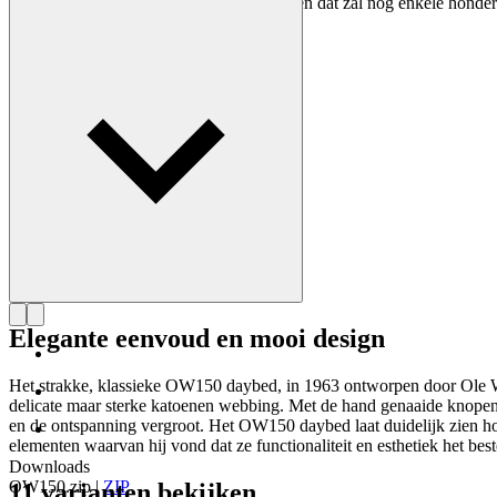
Wanscher stoel is elke dag een belevenis en dat zal nog enkele honder
Maak kennis met Ole Wanscher
Elegante eenvoud en mooi design
Het strakke, klassieke OW150 daybed, in 1963 ontworpen door Ole Wan
delicate maar sterke katoenen webbing. Met de hand genaaide knopen 
en de ontspanning vergroot. Het OW150 daybed laat duidelijk zien hoe
elementen waarvan hij vond dat ze functionaliteit en esthetiek het be
Downloads
OW150.zip
|
ZIP
11 varianten bekijken