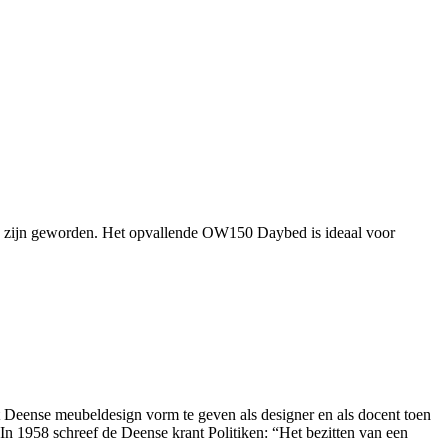
ms zijn geworden. Het opvallende OW150 Daybed is ideaal voor
et Deense meubeldesign vorm te geven als designer en als docent toen
n 1958 schreef de Deense krant Politiken: “Het bezitten van een