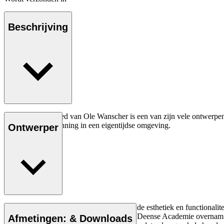
Beschrijving
Het OW150 daybed van Ole Wanscher is een van zijn vele ontwerpen d
comfort en ontspanning in een eigentijdse omgeving.
Ontwerper
Lees meer
Ole Wanscher was van vitaal belang voor de esthetiek en functionalite
hij Klints professoraat aan de Koninklijke Deense Academie overnam.
Afmetingen: & Downloads