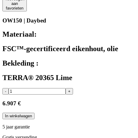
aan
favorieten
OW150 | Daybed
Materiaal:
FSC™-gecertificeerd eikenhout, olie
Bekleding :
TERRA® 20365 Lime
-
+
6.907 €
In winkelwagen
5 jaar garantie
Gratis verzending