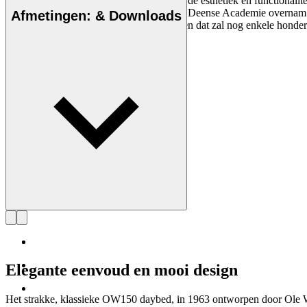
Ole Wanscher was van vitaal belang voor de esthetiek en functionalite
hij Klints professoraat aan de Koninklijke Deense Academie overnam.
Afmetingen: & Downloads
Wanscher stoel is elke dag een belevenis en dat zal nog enkele honder
Maak kennis met Ole Wanscher
Elegante eenvoud en mooi design
Het strakke, klassieke OW150 daybed, in 1963 ontworpen door Ole Wan