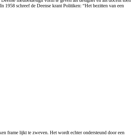
et Deense meubeldesign vorm te geven als designer en als docent toen
n 1958 schreef de Deense krant Politiken: “Het bezitten van een
en frame lijkt te zweven. Het wordt echter ondersteund door een