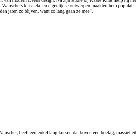
it van modern Deens design. Na zijn studie bij Kaare Klint hielp hij h
 Wanschers klassieke en eigentijdse ontwerpen maakten hem populair. I
den jaren zo blijven, want zo lang gaan ze mee”.
scher, heeft een enkel lang kussen dat boven een hoekig, massief eik