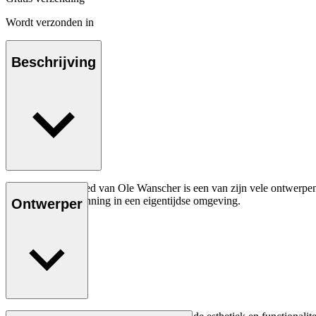
Wordt verzonden in
Beschrijving
Het OW150 daybed van Ole Wanscher is een van zijn vele ontwerpen d
comfort en ontspanning in een eigentijdse omgeving.
Ontwerper
Lees meer