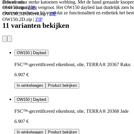
Downloads
delicate maar sterke katoenen webbing. Met de hand genaaide knopen 
OW150.zip
|
ZIP
en de ontspanning vergroot. Het OW150 daybed laat duidelijk zien hoe
elementen waarvan hij vond dat ze functionaliteit en esthetiek het be
OW150_3DRevit.zip
|
ZIP
OW150-2D.zip
|
ZIP
11 varianten bekijken
OW150 | Daybed
FSC™-gecertificeerd eikenhout, olie, TERRA® 20367 Raku
6.907 €
In winkelwagen
Product bekijken
OW150 | Daybed
FSC™-gecertificeerd eikenhout, olie, TERRA® 20368 Jade
6.907 €
In winkelwagen
Product bekijken