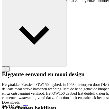
Wanscher stoel is elke dag een belevenis en dat zal nog enkele honder
Maak kennis met Ole Wanscher
Elegante eenvoud en mooi design
Het strakke, klassieke OW150 daybed, in 1963 ontworpen door Ole Wan
delicate maar sterke katoenen webbing. Met de hand genaaide knopen 
en de ontspanning vergroot. Het OW150 daybed laat duidelijk zien hoe
elementen waarvan hij vond dat ze functionaliteit en esthetiek het be
Downloads
OW150.zip
|
ZIP
11 varianten bekijken