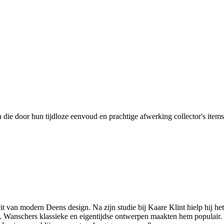
ie door hun tijdloze eenvoud en prachtige afwerking collector's ite
it van modern Deens design. Na zijn studie bij Kaare Klint hielp hij h
 Wanschers klassieke en eigentijdse ontwerpen maakten hem populair. I