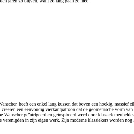
den jaren zo blijven, want zo lang gaan ze mee”.
scher, heeft een enkel lang kussen dat boven een hoekig, massief eik
creëren een eenvoudig vierkantpatroon dat de geometrische vorm van he
 Wanscher geïntrigeerd en geïnspireerd werd door klassiek meubeldesig
ste verenigden in zijn eigen werk. Zijn moderne klassiekers worden nog 