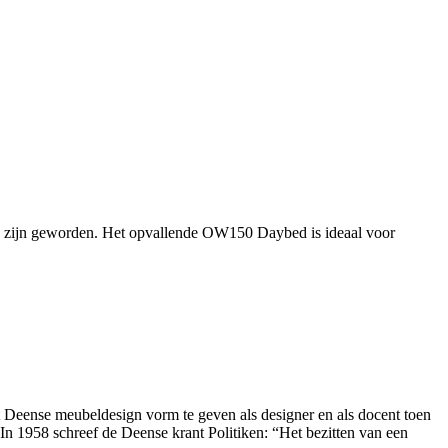
ms zijn geworden. Het opvallende OW150 Daybed is ideaal voor
et Deense meubeldesign vorm te geven als designer en als docent toen
n 1958 schreef de Deense krant Politiken: “Het bezitten van een