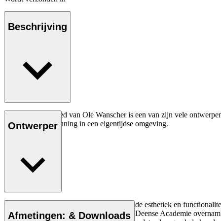
Beschrijving
Het OW150 daybed van Ole Wanscher is een van zijn vele ontwerpen d
comfort en ontspanning in een eigentijdse omgeving.
Ontwerper
Lees meer
Ole Wanscher was van vitaal belang voor de esthetiek en functionalite
hij Klints professoraat aan de Koninklijke Deense Academie overnam.
Afmetingen: & Downloads