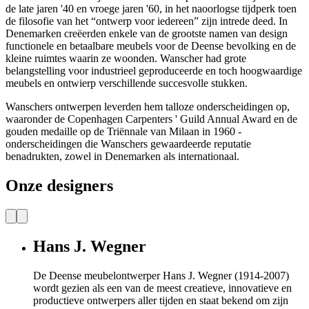
de late jaren '40 en vroege jaren '60, in het naoorlogse tijdperk toen
de filosofie van het “ontwerp voor iedereen” zijn intrede deed. In
Denemarken creëerden enkele van de grootste namen van design
functionele en betaalbare meubels voor de Deense bevolking en de
kleine ruimtes waarin ze woonden. Wanscher had grote
belangstelling voor industrieel geproduceerde en toch hoogwaardige
meubels en ontwierp verschillende succesvolle stukken.
Wanschers ontwerpen leverden hem talloze onderscheidingen op,
waaronder de Copenhagen Carpenters ' Guild Annual Award en de
gouden medaille op de Triënnale van Milaan in 1960 -
onderscheidingen die Wanschers gewaardeerde reputatie
benadrukten, zowel in Denemarken als internationaal.
Onze designers
Hans J. Wegner
De Deense meubelontwerper Hans J. Wegner (1914-2007)
wordt gezien als een van de meest creatieve, innovatieve en
productieve ontwerpers aller tijden en staat bekend om zijn