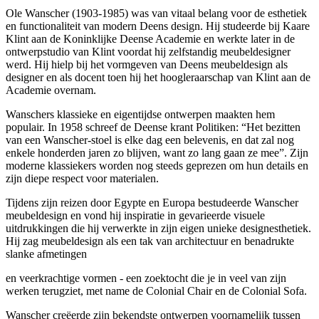
Ole Wanscher (1903-1985) was van vitaal belang voor de esthetiek
en functionaliteit van modern Deens design. Hij studeerde bij Kaare
Klint aan de Koninklijke Deense Academie en werkte later in de
ontwerpstudio van Klint voordat hij zelfstandig meubeldesigner
werd. Hij hielp bij het vormgeven van Deens meubeldesign als
designer en als docent toen hij het hoogleraarschap van Klint aan de
Academie overnam.
Wanschers klassieke en eigentijdse ontwerpen maakten hem
populair.
In 1958 schreef de Deense krant Politiken: “Het bezitten
van een Wanscher-stoel is elke dag een belevenis, en dat zal
nog
enkele honderden jaren zo blijven, want zo lang gaan ze mee”. Zijn
moderne klassiekers worden nog steeds geprezen om hun details en
zijn diepe respect voor materialen.
Tijdens zijn reizen door Egypte en Europa bestudeerde Wanscher
meubeldesign en vond hij inspiratie in gevarieerde visuele
uitdrukkingen die hij verwerkte in zijn eigen unieke designesthetiek.
Hij zag meubeldesign als een tak van architectuur en benadrukte
slanke afmetingen
en veerkrachtige vormen - een zoektocht die je in veel van zijn
werken terugziet, met name de Colonial Chair en de Colonial Sofa.
Wanscher creëerde zijn bekendste ontwerpen voornamelijk tussen