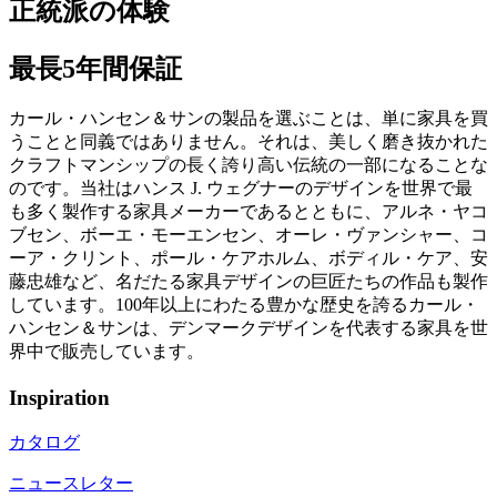
正統派の体験
最長5年間保証
カール・ハンセン＆サンの製品を選ぶことは、単に家具を買
うことと同義ではありません。それは、美しく磨き抜かれた
クラフトマンシップの長く誇り高い伝統の一部になることな
のです。当社はハンス J. ウェグナーのデザインを世界で最
も多く製作する家具メーカーであるとともに、アルネ・ヤコ
ブセン、ボーエ・モーエンセン、オーレ・ヴァンシャー、コ
ーア・クリント、ポール・ケアホルム、ボディル・ケア、安
藤忠雄など、名だたる家具デザインの巨匠たちの作品も製作
しています。100年以上にわたる豊かな歴史を誇るカール・
ハンセン＆サンは、デンマークデザインを代表する家具を世
界中で販売しています。
Inspiration
カタログ
ニュースレター