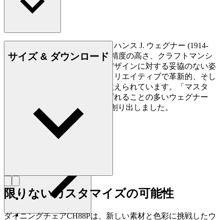
もっと読む
デンマークの家具デザイナー、ハンス J. ウェグナー (1914-
サイズ & ダウンロード
2007) は、家具づくりにおける精度の高さ、クラフトマンシ
ップに対する優れた洞察力、デザインに対する妥協のない姿
勢で知られており、史上最もクリエイティブで革新的、そし
て多作なデザイナーの一人に数えられています。「マスタ
ー・オブ・ザ・チェア」と呼ばれることの多いウェグナー
は、生涯で約500点もの椅子を創り出しました。
詳しく見る Hans J. Wegner
限りないカスタマイズの可能性
ダイニングチェアCH88Pは、新しい素材と色彩に挑戦したウ