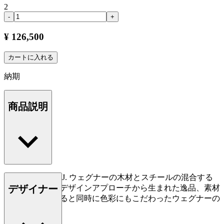
2
-
+
¥ 126,500
カートに入れる
納期
商品説明
CH88Pはハンス J. ウェグナーの木材とスチールの混合する
デザイナー
という、斬新なデザインアプローチから生まれた逸品、素材
の資質を追求すると同時に色彩にもこだわったウェグナーの
デザインです。