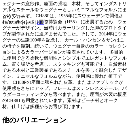
ェグナーの意欲作。座面の張地、木材、そしてインダストリ
アルなスチールをウェグナーらしいミニマルなフォルムにま
とめています。 CH88Pは、1955年にスウェーデンで開催さ
ダウンロード
れたヘルシンボリ国際博覧会（H55） に出展するため、ウェ
CH88-2D (1).zip
|
ZIP
グナーがデザイン。当時はカラーリングした脚のプロトタイ
プが製作されたに過ぎませんでした。そして、2014年にウェ
グナーの生誕100年を記念し、カール・ハンセン＆サンはこ
の椅子を復刻。続いて、ウェグナー自身のカラー・セレクシ
ョンによるカラーバージョンが発表されています。 多目的
に使用できる柔軟な機能性とシンプルでエレガントなフォル
ム。置く場所を考慮し、スタッキングも可能です。自然素材
である木材と工業製品であるスチールを美しく融合したデザ
イン。ミニマルなフォルムながら、使用感に優れた椅子で
す。 CH88Pの座面に張られた皮革、またはファブリックが
使用感をさらにアップ。フレームはステンレススチール、パ
ウダーコーティングから選べます。また、座面が木製の板座
のCH88Tも用意されています。素材はビーチ材とオーク
材。仕上げは多種からお選び頂けます。
他のバリエーション