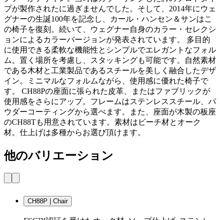
プが製作されたに過ぎませんでした。そして、2014年にウェ
グナーの生誕100年を記念し、カール・ハンセン＆サンはこ
の椅子を復刻。続いて、ウェグナー自身のカラー・セレクシ
ョンによるカラーバージョンが発表されています。 多目的
に使用できる柔軟な機能性とシンプルでエレガントなフォル
ム。置く場所を考慮し、スタッキングも可能です。自然素材
である木材と工業製品であるスチールを美しく融合したデザ
イン。ミニマルなフォルムながら、使用感に優れた椅子で
す。 CH88Pの座面に張られた皮革、またはファブリックが
使用感をさらにアップ。フレームはステンレススチール、パ
ウダーコーティングから選べます。また、座面が木製の板座
のCH88Tも用意されています。素材はビーチ材とオーク
材。仕上げは多種からお選び頂けます。
他のバリエーション
CH88P | Chair