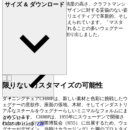
サイズ & ダウンロード
2007) は、家具づくりにおける精度の高さ、クラフトマンシ
ップに対する優れた洞察力、デザインに対する妥協のない姿
勢で知られており、史上最もクリエイティブで革新的、そし
て多作なデザイナーの一人に数えられています。「マスタ
ー・オブ・ザ・チェア」と呼ばれることの多いウェグナー
は、生涯で約500点もの椅子を創り出しました。
詳しく見る Hans J. Wegner
限りないカスタマイズの可能性
ダイニングチェアCH88Pは、新しい素材と色彩に挑戦したウ
ェグナーの意欲作。座面の張地、木材、そしてインダストリ
アルなスチールをウェグナーらしいミニマルなフォルムにま
とめています。 CH88Pは、1955年にスウェーデンで開催さ
ダウンロード
れたヘルシンボリ国際博覧会（H55） に出展するため、ウェ
CH88-2D (1).zip
|
ZIP
グナーがデザイン。当時はカラーリングした脚のプロトタイ