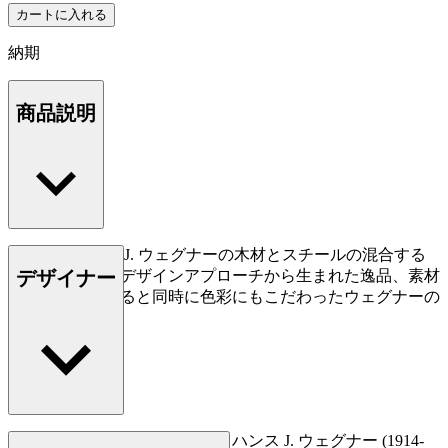
カートに入れる
納期
商品説明
CH88Pはハンス J. ウェグナーの木材とスチールの混合する
デザイナー
という、斬新なデザインアプローチから生まれた逸品、素材
の資質を追求すると同時に色彩にもこだわったウェグナーの
デザインです。
もっと読む
デンマークの家具デザイナー、ハンス J. ウェグナー (1914-